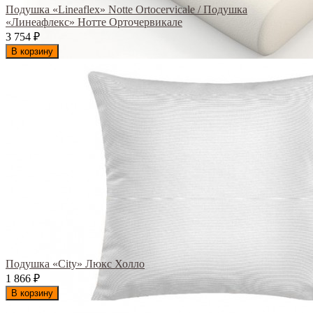
Подушка «Lineaflex» Notte Ortocervicale / Подушка
«Линеафлекс» Нотте Орточервикале
3 754
₽
В корзину
Подушка «City» Люкс Холло
1 866
₽
В корзину