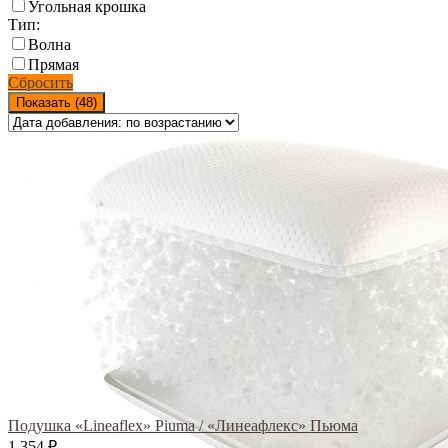
Угольная крошка
Тип:
Волна
Прямая
Сбросить
Показать (
48
)
Подушка «Lineaflex» Piuma / «Линеафлекс» Пьюма
1 354
₽