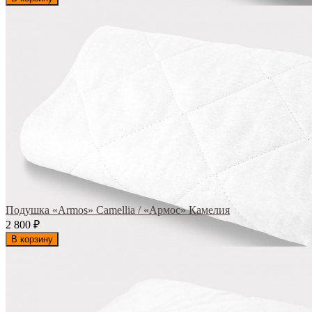
Подушка «Armos» Camellia / «Армос» Камелия
2 800
₽
В корзину