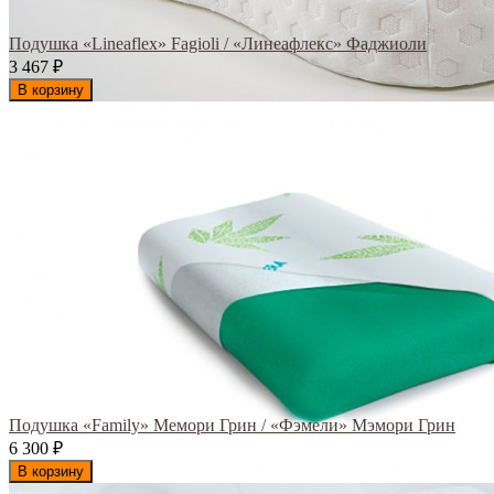
Подушка «Lineaflex» Fagioli / «Линеафлекс» Фаджиоли
3 467
₽
В корзину
Подушка «Family» Мемори Грин / «Фэмели» Мэмори Грин
6 300
₽
В корзину