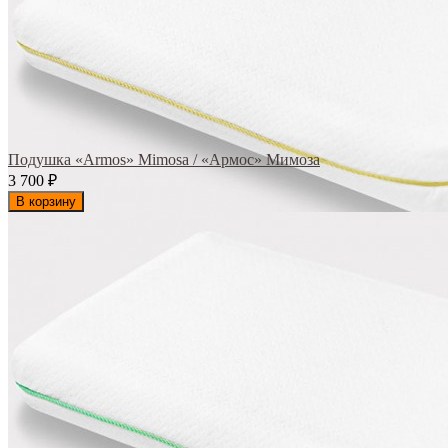
Подушка «Armos» Mimosa / «Армос» Мимоза
3 700
₽
В корзину