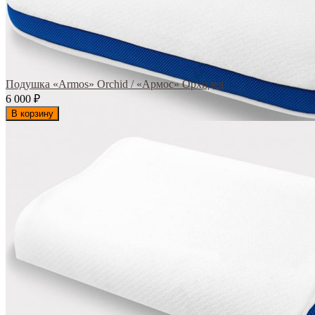
Подушка «Armos» Orchid / «Армос» Орхидея
6 000
₽
В корзину