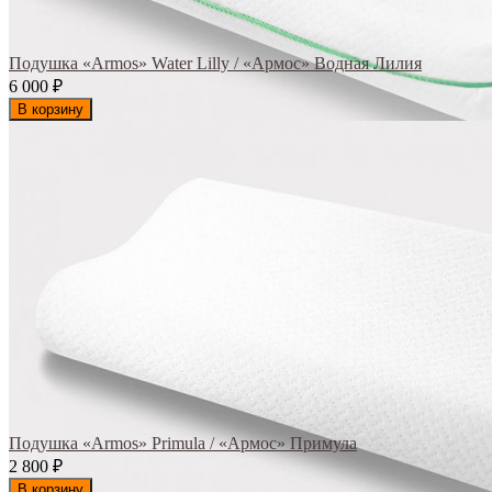
Подушка «Armos» Water Lilly / «Армос» Водная Лилия
6 000
₽
В корзину
Подушка «Armos» Primula / «Армос» Примула
2 800
₽
В корзину