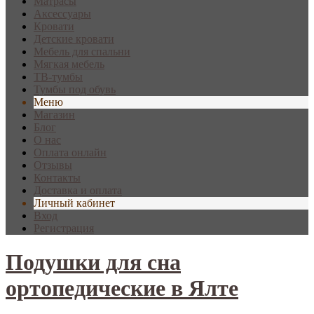
Матрасы
Аксессуары
Кровати
Детские кровати
Мебель для спальни
Мягкая мебель
ТВ-тумбы
Тумбы под обувь
Меню
Магазин
Блог
О нас
Оплата онлайн
Отзывы
Контакты
Доставка и оплата
Личный кабинет
Вход
Регистрация
Подушки для сна
ортопедические в Ялте