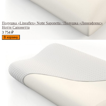
Подушка «Lineaflex» Notte Saponetta / Подушка «Линеафлекс»
Нотте Сапонетта
3 754
₽
В корзину