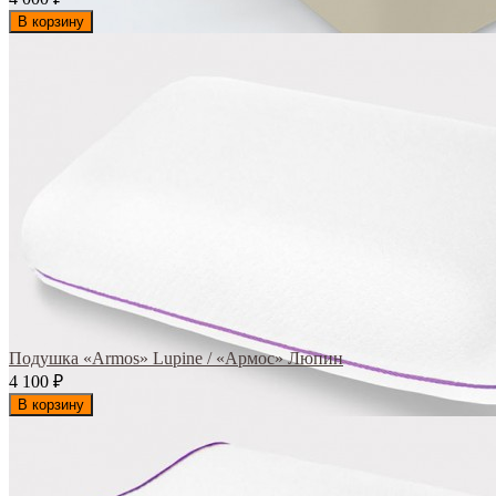
В корзину
Подушка «Armos» Lupine / «Армос» Люпин
4 100
₽
В корзину