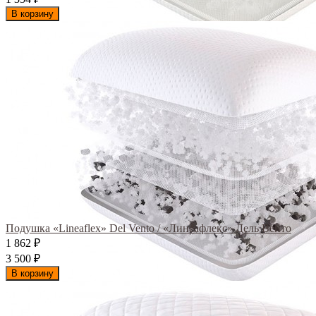
В корзину
Подушка «Lineaflex» Del Vento / «Линеафлекс» Дель Венто
1 862
₽
3 500
₽
В корзину