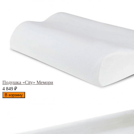
Подушка «City» Мемори
4 849
₽
В корзину