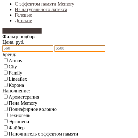
С эффектом памяти Memory
Из натурального латекса
Гелевые
Детские
Фильтр подбора
48
Фильтр подбора
Цена, руб.
Бренд:
Armos
City
Family
Lineaflex
Корона
Наполнение:
Ароматерапия
Пена Memory
Полиэфирное волокно
Техногель
Эргопена
Файбер
Наполнитель с эффектом памяти