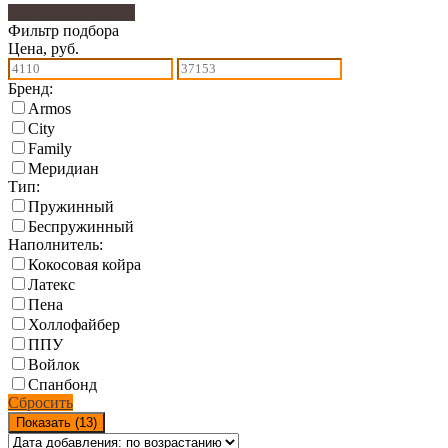
Фильтр подбора
13
Фильтр подбора
Цена, руб.
Бренд:
Armos
City
Family
Меридиан
Тип:
Пружинный
Беспружинный
Наполнитель:
Кокосовая койра
Латекс
Пена
Холлофайбер
ППУ
Войлок
Спанбонд
Сбросить
Показать (
13
)