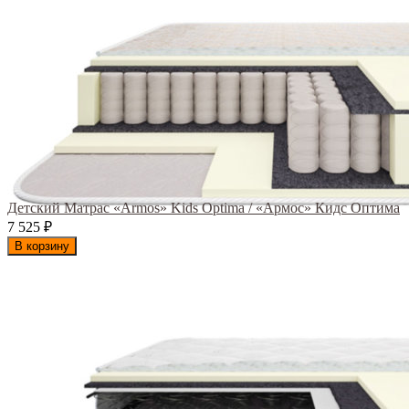
Детский Матрас «Armos» Kids Optima / «Армос» Кидс Оптима
7 525
₽
В корзину