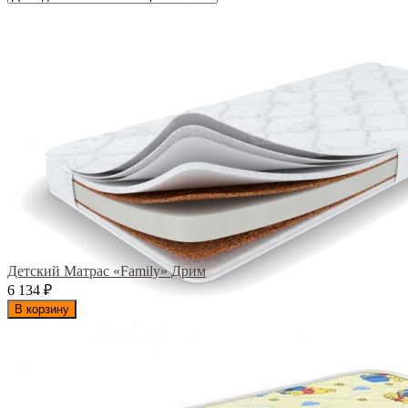
Детский Матрас «Family» Дрим
6 134
₽
В корзину