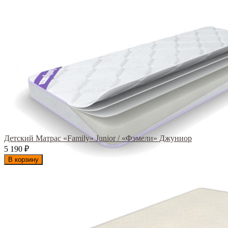
Детский Матрас «Family» Junior / «Фэмели» Джуниор
5 190
₽
В корзину