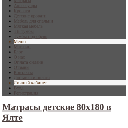
Матрасы
Аксессуары
Кровати
Детские кровати
Мебель для спальни
Мягкая мебель
ТВ-тумбы
Тумбы под обувь
Меню
Магазин
Блог
О нас
Оплата онлайн
Отзывы
Контакты
Доставка и оплата
Личный кабинет
Вход
Регистрация
Матрасы детские 80х180 в
Ялте