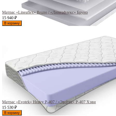
Матрас «Lineaflex» Bruno / «Линеафлекс» Бруно
15 940
₽
В корзину
Матрас «Evotek» Heavy Р-407 / «Эвотек» Р-407 Хэви
15 530
₽
В корзину