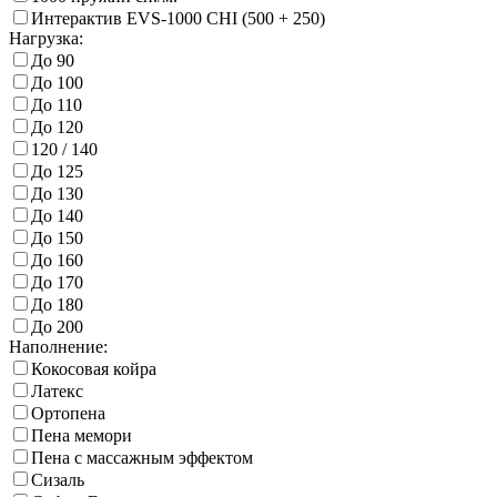
Интерактив EVS-1000 CHI (500 + 250)
Нагрузка:
До 90
До 100
До 110
До 120
120 / 140
До 125
До 130
До 140
До 150
До 160
До 170
До 180
До 200
Наполнение:
Кокосовая койра
Латекс
Ортопена
Пена мемори
Пена с массажным эффектом
Сизаль