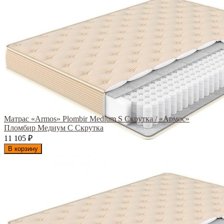
Матрас «Armos» Plombir Medium S Скрутка / «Армос»
Пломбир Медиум С Скрутка
11 105
₽
В корзину