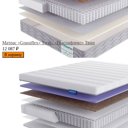
Матрас «Grassiflex» Twin / «Грассифлекс» Твин
12 087
₽
В корзину