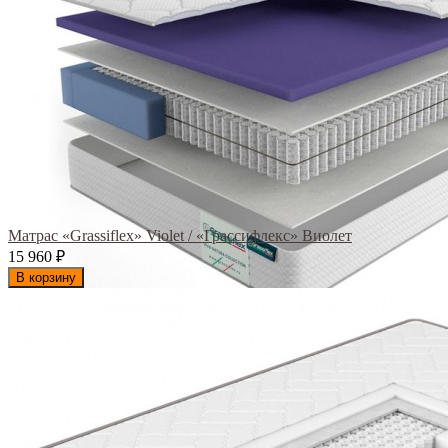
Матрас «Grassiflex» Violet / «Грассифлекс» Виолет
15 960
₽
В корзину