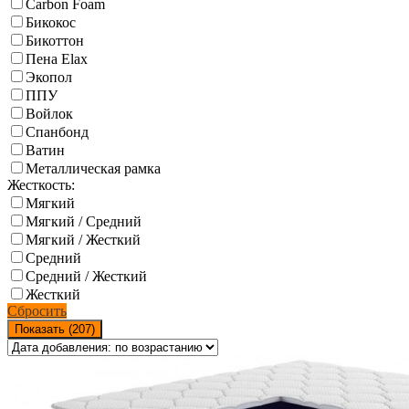
Carbon Foam
Бикокос
Бикоттон
Пена Elax
Экопол
ППУ
Войлок
Спанбонд
Ватин
Металлическая рамка
Жесткость:
Мягкий
Мягкий / Средний
Мягкий / Жесткий
Средний
Средний / Жесткий
Жесткий
Сбросить
Показать (
207
)