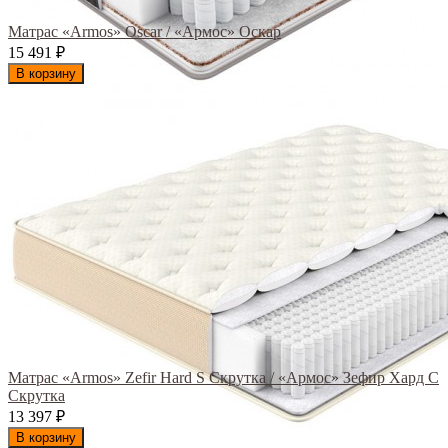
Матрас «Armos» Oscar / «Армос» Оскар
15 491
₽
В корзину
Матрас «Armos» Zefir Hard S Скрутка / «Армос» Зефир Хард С
Скрутка
13 397
₽
В корзину