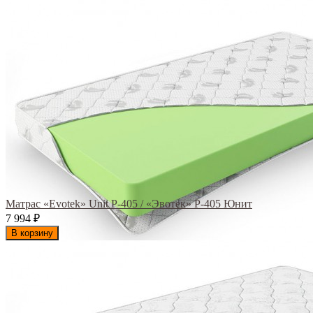
Матрас «Evotek» Unit Р-405 / «Эвотек» Р-405 Юнит
7 994
₽
В корзину