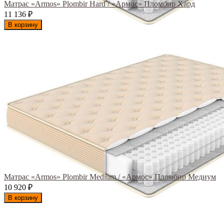
Матрас «Armos» Plombir Hard / «Армос» Пломбир Хард
11 136
₽
В корзину
Матрас «Armos» Plombir Medium / «Армос» Пломбир Медиум
10 920
₽
В корзину