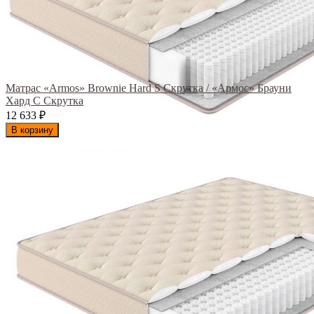
Матрас «Armos» Brownie Hard S Скрутка / «Армос» Брауни
Хард С Скрутка
12 633
₽
В корзину