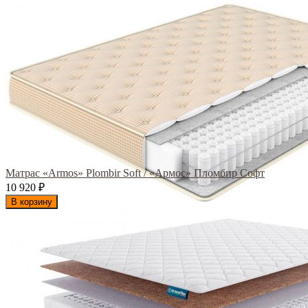
Матрас «Armos» Plombir Soft / «Армос» Пломбир Софт
10 920
₽
В корзину