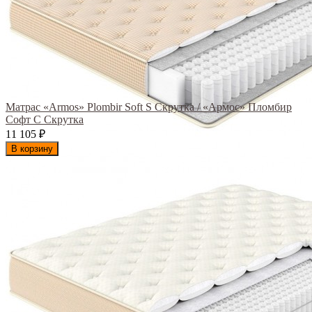
Матрас «Armos» Plombir Soft S Скрутка / «Армос» Пломбир
Софт С Скрутка
11 105
₽
В корзину