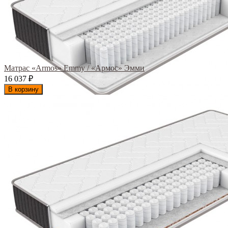
Матрас «Armos» Emmy / «Армос» Эмми
16 037
₽
В корзину