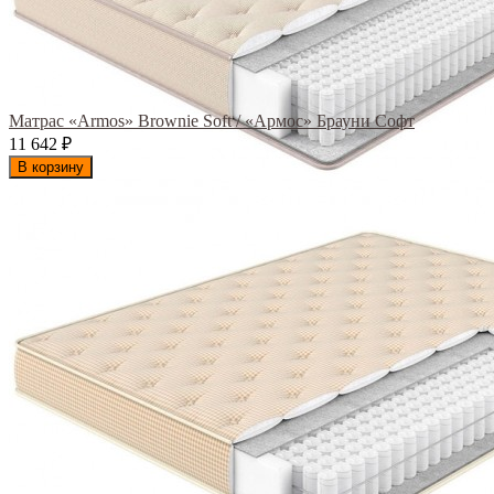
Матрас «Armos» Brownie Soft / «Армос» Брауни Софт
11 642
₽
В корзину