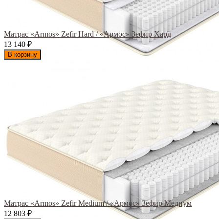
Матрас «Armos» Zefir Hard / «Армос» Зефир Хард
13 140
₽
В корзину
Матрас «Armos» Zefir Medium / «Армос» Зефир Медиум
12 803
₽