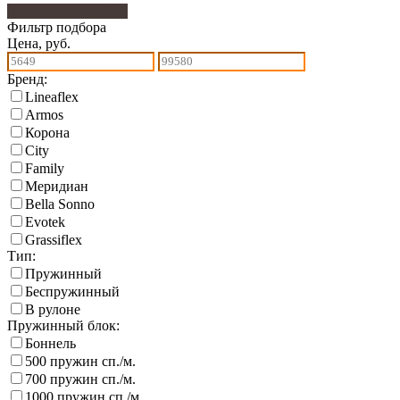
Фильтр подбора
207
Фильтр подбора
Цена, руб.
Бренд:
Lineaflex
Armos
Корона
City
Family
Меридиан
Bella Sonno
Еvotek
Grassiflex
Тип:
Пружинный
Беспружинный
В рулоне
Пружинный блок:
Боннель
500 пружин сп./м.
700 пружин сп./м.
1000 пружин сп./м.