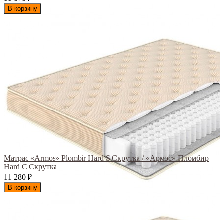
В корзину
Матрас «Armos» Plombir Hard S Скрутка / «Армос» Пломбир
Hard С Скрутка
11 280
₽
В корзину