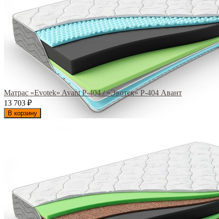
Матрас «Evotek» Avant Р-404 / «Эвотек» Р-404 Авант
13 703
₽
В корзину