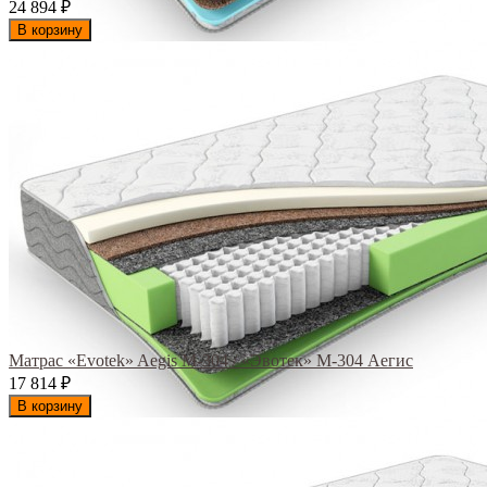
24 894
₽
В корзину
Матрас «Evotek» Aegis M-304 / «Эвотек» M-304 Аегис
17 814
₽
В корзину