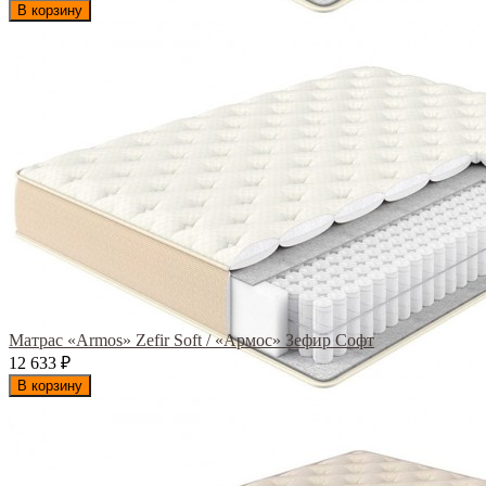
В корзину
Матрас «Armos» Zefir Soft / «Армос» Зефир Софт
12 633
₽
В корзину