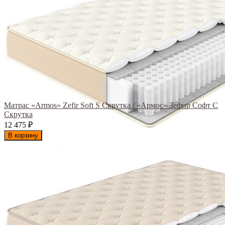
Матрас «Armos» Zefir Soft S Скрутка / «Армос» Зефир Софт С
Скрутка
12 475
₽
В корзину