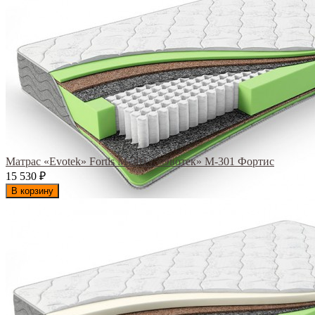
Матрас «Evotek» Fortis M-301 / «Эвотек» M-301 Фортис
15 530
₽
В корзину