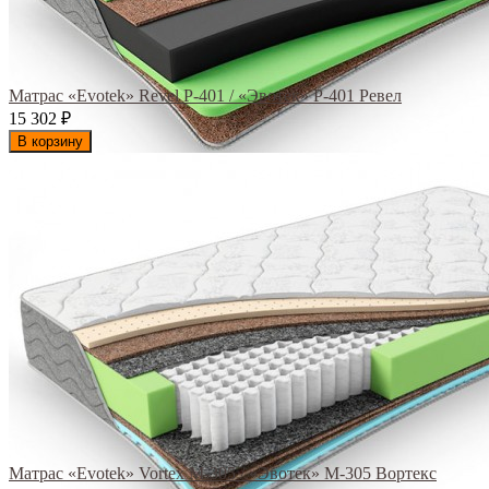
Матрас «Evotek» Revel Р-401 / «Эвотек» Р-401 Ревел
15 302
₽
В корзину
Матрас «Evotek» Vortex M-305 / «Эвотек» M-305 Вортекс