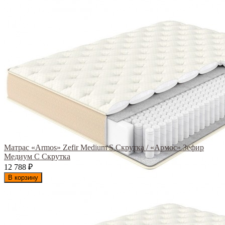
Матрас «Armos» Zefir Medium S Скрутка / «Армос» Зефир
Медиум С Скрутка
12 788
₽
В корзину