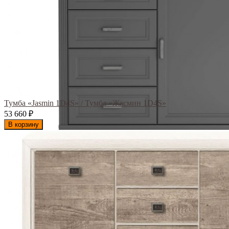
Тумба «Jasmin 1D4S» / Тумба «Жасмин 1D4S»
53 660
₽
В корзину