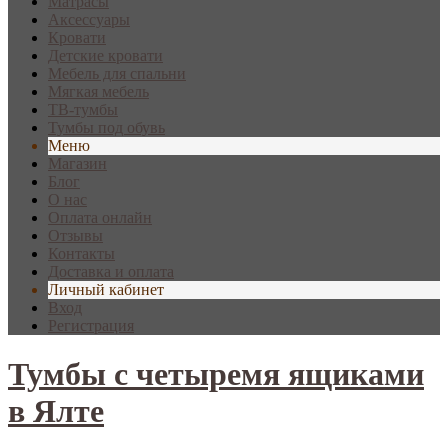
Матрасы
Аксессуары
Кровати
Детские кровати
Мебель для спальни
Мягкая мебель
ТВ-тумбы
Тумбы под обувь
Меню
Магазин
Блог
О нас
Оплата онлайн
Отзывы
Контакты
Доставка и оплата
Личный кабинет
Вход
Регистрация
Тумбы с четыремя ящиками
в Ялте