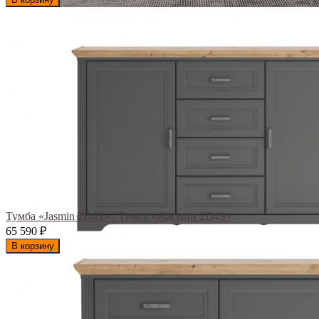
Тумба «Jasmin 2D4S» / Тумба «Жасмин 2D4S»
65 590
₽
В корзину