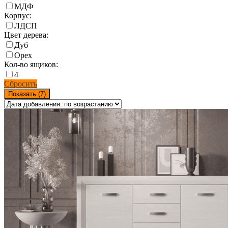
МДФ
Корпус:
ЛДСП
Цвет дерева:
Дуб
Орех
Кол-во ящиков:
4
Сбросить
Показать (
7
)