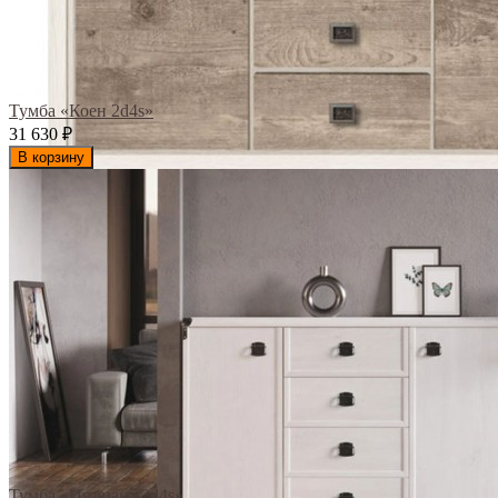
Тумба «Коен 2d4s»
31 630
₽
В корзину
Тумба «Индиана 2d4s»