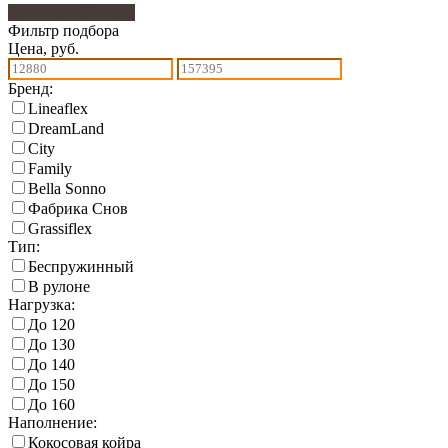
Фильтр подбора
17
Фильтр подбора
Цена, руб.
Бренд:
Lineaflex
DreamLand
City
Family
Bella Sonno
Фабрика Снов
Grassiflex
Тип:
Беспружинный
В рулоне
Нагрузка:
До 120
До 130
До 140
До 150
До 160
Наполнение:
Кокосовая койра