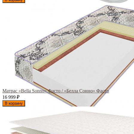
Матрас «Bella Sonno» Фасто / «Белла Сонно» Фасто
16 999
₽
В корзину