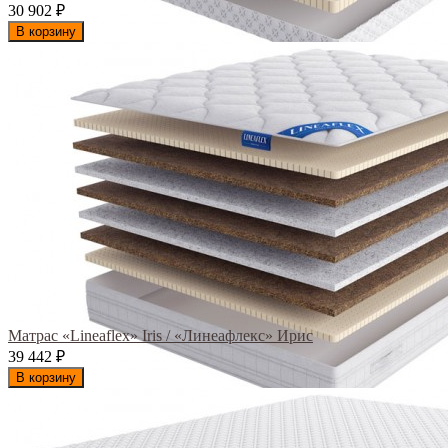
30 902
₽
В корзину
Матрас «Lineaflex» Iris / «Линеафлекс» Ирис
39 442
₽
В корзину