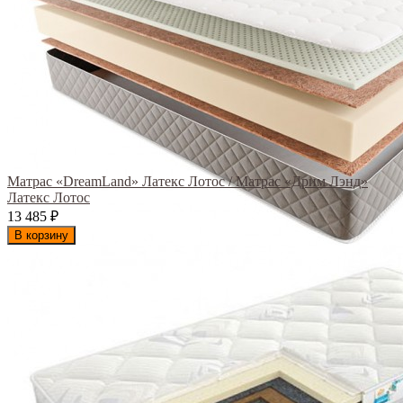
Матрас «DreamLand» Латекс Лотос / Матрас «Дрим Лэнд»
Латекс Лотос
13 485
₽
В корзину