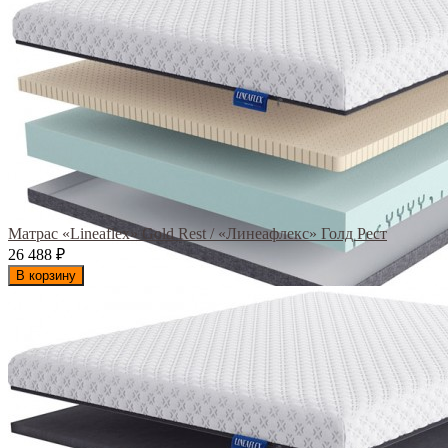
Матрас «Lineaflex» Gold Rest / «Линеафлекс» Голд Рест
26 488
₽
В корзину