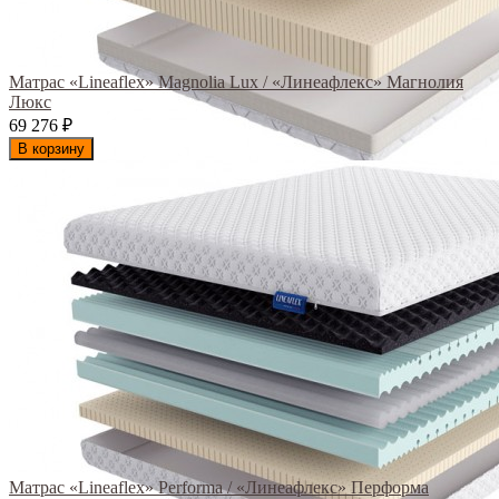
Матрас «Lineaflex» Magnolia Lux / «Линеафлекс» Магнолия
Люкс
69 276
₽
В корзину
Матрас «Lineaflex» Performa / «Линеафлекс» Перформа