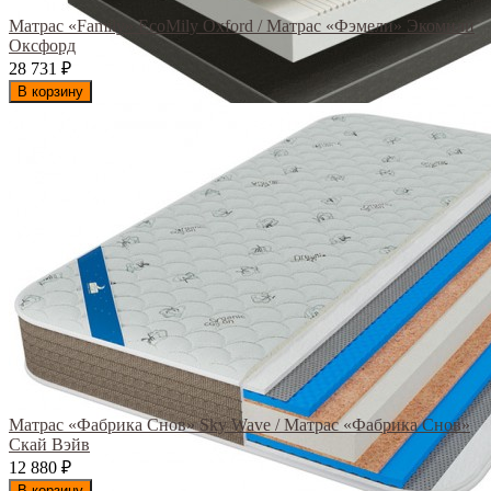
Матрас «Family» EcoMily Oxford / Матрас «Фэмели» Экомили
Оксфорд
28 731
₽
В корзину
Матрас «Фабрика Снов» Sky Wave / Матрас «Фабрика Снов»
Скай Вэйв
12 880
₽
В корзину