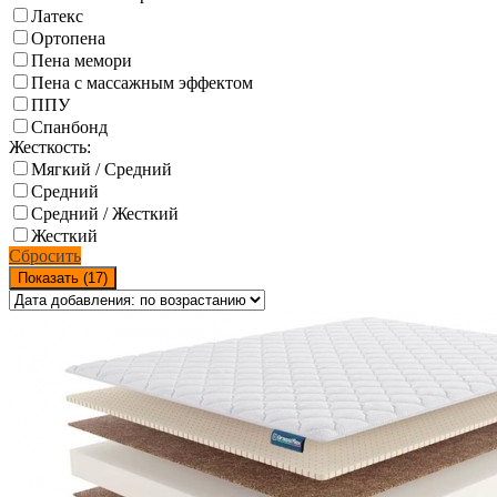
Латекс
Ортопена
Пена мемори
Пена с массажным эффектом
ППУ
Спанбонд
Жесткость:
Мягкий / Средний
Средний
Средний / Жесткий
Жесткий
Сбросить
Показать (
17
)