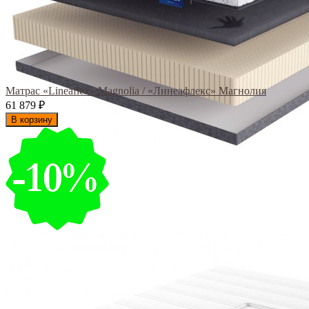
Матрас «Lineaflex» Magnolia / «Линеафлекс» Магнолия
61 879
₽
В корзину