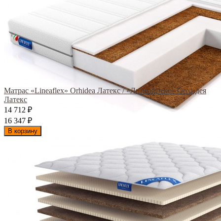
Матрас «Lineaflex» Orhidea Латекс / «Линеафлекс» Орхидея
Латекс
14 712
₽
16 347
₽
В корзину