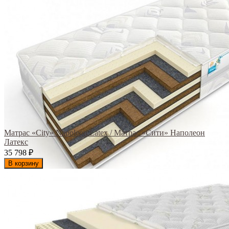
Матрас «City» Napoleon Latex / Матрас «Сити» Наполеон
Латекс
35 798
₽
В корзину