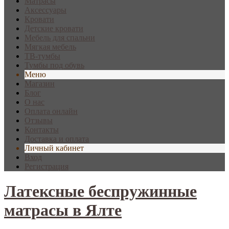
Матрасы
Аксессуары
Кровати
Детские кровати
Мебель для спальни
Мягкая мебель
ТВ-тумбы
Тумбы под обувь
Меню
Магазин
Блог
О нас
Оплата онлайн
Отзывы
Контакты
Доставка и оплата
Личный кабинет
Вход
Регистрация
Латексные беспружинные
матрасы в Ялте