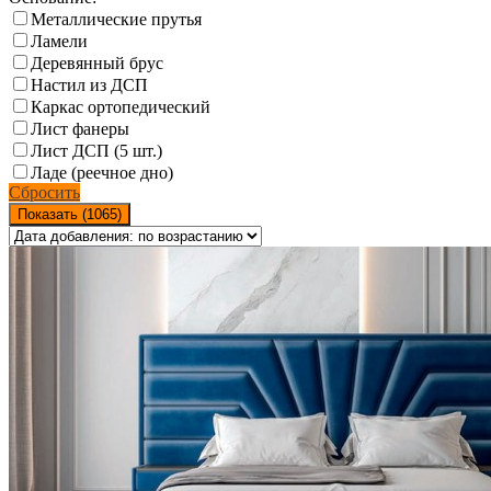
Металлические прутья
Ламели
Деревянный брус
Настил из ДСП
Каркас ортопедический
Лист фанеры
Лист ДСП (5 шт.)
Ладе (реечное дно)
Сбросить
Показать (
1065
)