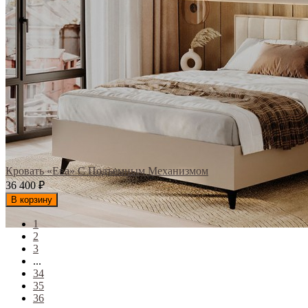
Кровать «Ева» С Подъемным Механизмом
36 400
₽
В корзину
1
2
3
...
34
35
36