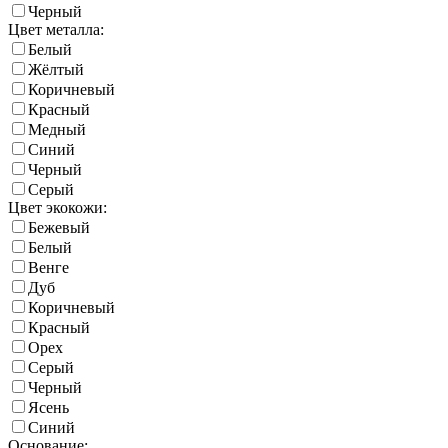
Черный
Цвет металла:
Белый
Жёлтый
Коричневый
Красный
Медный
Синий
Черный
Серый
Цвет экокожи:
Бежевый
Белый
Венге
Дуб
Коричневый
Красный
Орех
Серый
Черный
Ясень
Синий
Основание: