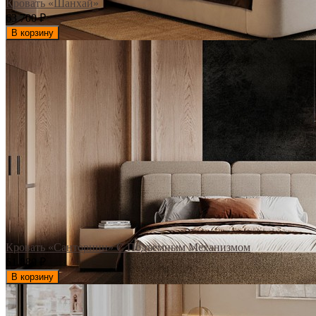
Кровать «Шанхай»
63 700
₽
В корзину
Кровать «Санторини» С Подъемным Механизмом
61 880
₽
В корзину