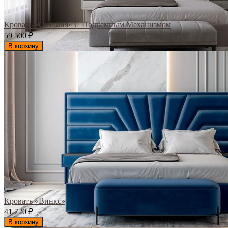
Кровать «Октавия» С Подъемным Механизмом
59 500
₽
В корзину
Кровать «Винкс»
41 720
₽
В корзину