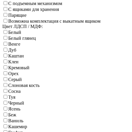
С подъемным механизмом
С ящиками для хранения
Парящие
Возможна комплектация с выкатным ящиком
Цвет ЛДСП / МДФ:
Белый
Белый глянец
Венге
Дуб
Каштан
Клен
Кремовый
Орех
Серый
Слоновая кость
Сосна
Туя
Черный
Ясень
Беж
Ваниль
Кашемир