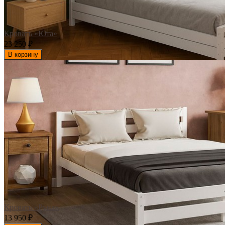
Кровать «Юта»
23 250
₽
В корзину
Кровать «Руна»
13 950
₽