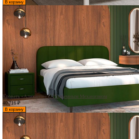
В корзину
Кровать «Аликанте» С Подъемным Механизмом
40 716
₽
В корзину