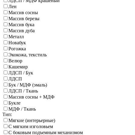
ЛДСП / МДФ крашеный
Лен
Массив сосны
Массив березы
Массив бука
Массив дуба
Металл
Новабук
Рогожка
Экокожа, текстиль
Велюр
Кашемир
ЛДСП / Бук
ЛДСП
Бук / МДФ (эмаль)
ЛДСП / Ткань
Массив сосны + МДФ
Букле
МДФ / Ткань
Тип:
Мягкие (интерьерные)
С мягким изголовьем
С боковым подъемным механизмом