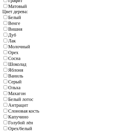
Графит
Матовый
Цвет дерева:
Белый
Венге
Вишня
Дуб
Лак
Молочный
Орех
Сосна
Шоколад
Яблоня
Ваниль
Серый
Ольха
Махагон
Белый лотос
Антрацит
Слоновая кость
Капучино
Голубой лён
Орех/белый