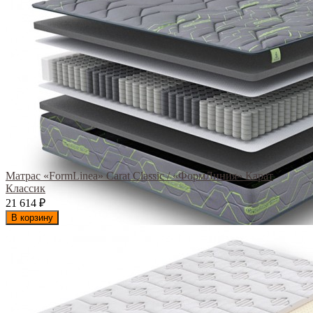
Матрас «FormLinea» Carat Classic / «ФормЛиния» Карат
Классик
21 614
₽
В корзину