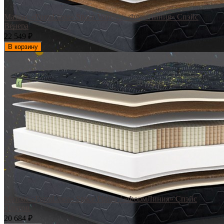
Матрас «FormLinea» Space Venera / «ФормЛиния» Спэйс
Венера
22 549
₽
В корзину
Матрас «FormLinea» Space Pluton / «ФормЛиния» Спэйс
Плутон
20 684
₽