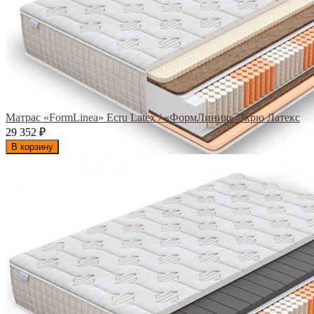
Матрас «FormLinea» Ecru Latex / «ФормЛиния» Экрю Латекс
29 352
₽
В корзину