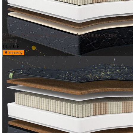
Матрас «FormLinea» Space Saturn / «ФормЛиния» Спэйс
Сатурн
19 510
₽
В корзину