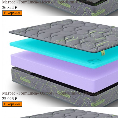
Матрас «FormLinea» Helen / «ФормЛиния» Хелен
36 324
₽
В корзину
Матрас «FormLinea» Oxford / «ФормЛиния» Оксфорд
25 926
₽
В корзину