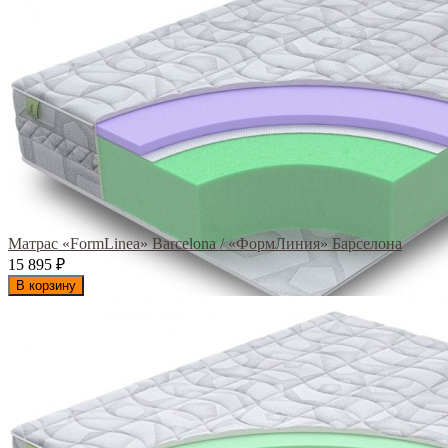
Матрас «FormLinea» Barcelona / «ФормЛиния» Барселона
15 895
₽
В корзину