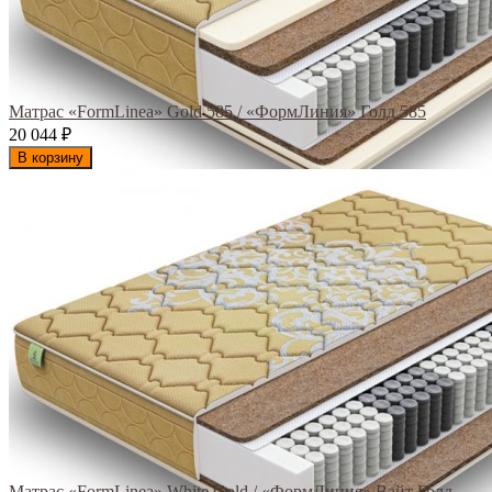
Матрас «FormLinea» Gold 585 / «ФормЛиния» Голд 585
20 044
₽
В корзину
Матрас «FormLinea» White Gold / «ФормЛиния» Вайт Голд