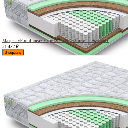
Матрас «FormLinea» Express / «ФормЛиния» Экспресс
21 432
₽
В корзину