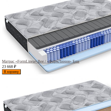
Матрас «FormLinea» Bee / «ФормЛиния» Бии
23 668
₽
В корзину