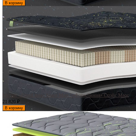
В корзину
Матрас «FormLinea» Space Mars / «ФормЛиния» Спэйс Марс
21 820
₽
В корзину