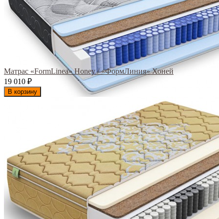
Матрас «FormLinea» Honey / «ФормЛиния» Хоней
19 010
₽
В корзину