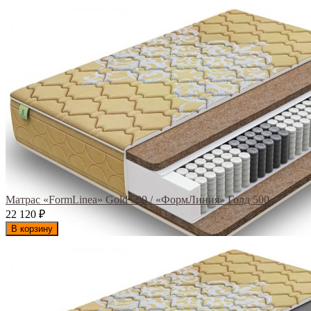
Матрас «FormLinea» Gold 500 / «ФормЛиния» Голд 500
22 120
₽
В корзину