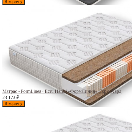
В корзину
Матрас «FormLinea» Ecru Hard / «ФормЛиния» Экрю Хард
23 173
₽
В корзину