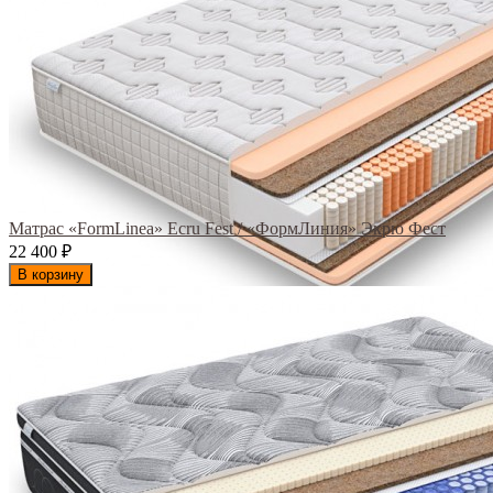
Матрас «FormLinea» Ecru Fest / «ФормЛиния» Экрю Фест
22 400
₽
В корзину