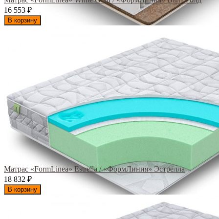
16 553
₽
В корзину
Матрас «FormLinea» Estrella / «ФормЛиния» Эстрелла
18 832
₽
В корзину