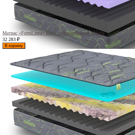
Матрас «FormLinea» Marti / «ФормЛиния» Марти
32 283
₽
В корзину