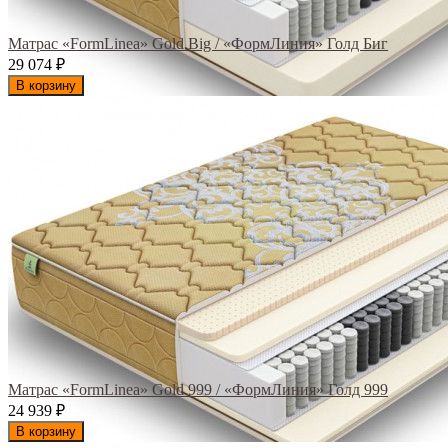
Матрас «FormLinea» Gold Big / «ФормЛиния» Голд Биг
29 074
₽
В корзину
Матрас «FormLinea» Gold 999 / «ФормЛиния» Голд 999
24 939
₽
В корзину