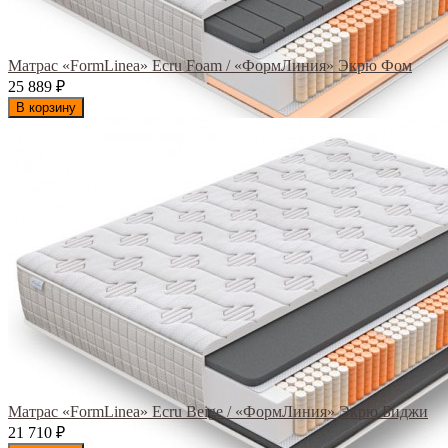
Матрас «FormLinea» Ecru Foam / «ФормЛиния» Экрю Фом
25 889
₽
В корзину
Матрас «FormLinea» Ecru Beige / «ФормЛиния» Экрю Биджи
21 710
₽