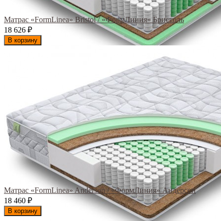
Матрас «FormLinea» Bristol / «ФормЛиния» Бристоль
18 626
₽
В корзину
Матрас «FormLinea» Anderson / «ФормЛиния» Андерсон
18 460
₽
В корзину