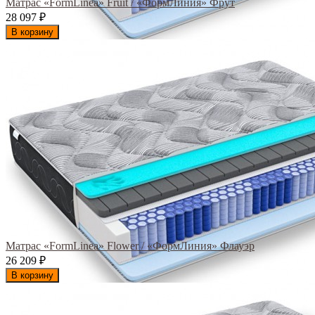
Матрас «FormLinea» Fruit / «ФормЛиния» Фрут
28 097
₽
В корзину
Матрас «FormLinea» Flower / «ФормЛиния» Флауэр
26 209
₽
В корзину