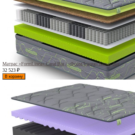
Матрас «FormLinea» Carat Big / «ФормЛиния» Карат Биг
32 523
₽
В корзину