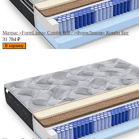
Матрас «FormLinea» Comby Big / «ФормЛиния» Комби Биг
31 784
₽
В корзину