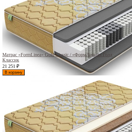
Матрас «FormLinea» Gold Classic / «ФормЛиния» Голд
Классик
21 251
₽
В корзину