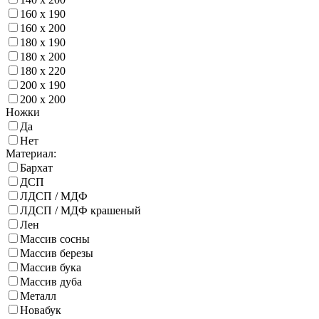
160 х 190
160 х 200
180 х 190
180 х 200
180 х 220
200 х 190
200 х 200
Ножки
Да
Нет
Материал:
Бархат
ДСП
ЛДСП / МДФ
ЛДСП / МДФ крашеный
Лен
Массив сосны
Массив березы
Массив бука
Массив дуба
Металл
Новабук