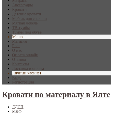
Матрасы
Аксессуары
Кровати
Детские кровати
Мебель для спальни
Мягкая мебель
ТВ-тумбы
Тумбы под обувь
Меню
Магазин
Блог
О нас
Оплата онлайн
Отзывы
Контакты
Доставка и оплата
Личный кабинет
Вход
Регистрация
Кровати по материалу в Ялте
ЛДСП
МДФ