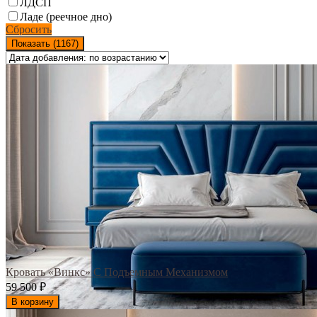
ЛДСП
Ладе (реечное дно)
Сбросить
Показать (
1167
)
Кровать «Винкс» С Подъемным Механизмом
59 500
₽
В корзину