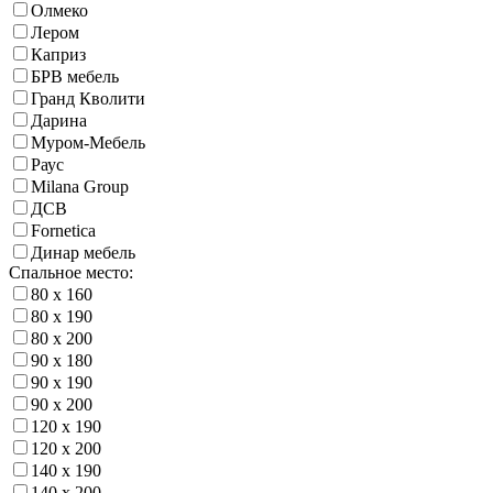
Олмеко
Лером
Каприз
БРВ мебель
Гранд Кволити
Дарина
Муром-Мебель
Раус
Milana Group
ДСВ
Fornetica
Динар мебель
Спальное место:
80 х 160
80 х 190
80 х 200
90 х 180
90 х 190
90 х 200
120 х 190
120 х 200
140 х 190
140 х 200