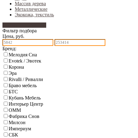
Массив дерева
Металлические
Экокожа, текстиль
Фильтр подбора
1167
Фильтр подбора
Цена, руб.
Бренд:
Мелодия Сна
Evotek / Эвотек
Корона
Эра
Rivalli / Ривалли
Браво мебель
БТС
Кубань Мебель
Интерьер Центр
ОММ
Фабрика Снов
Милсон
Империум
СБК