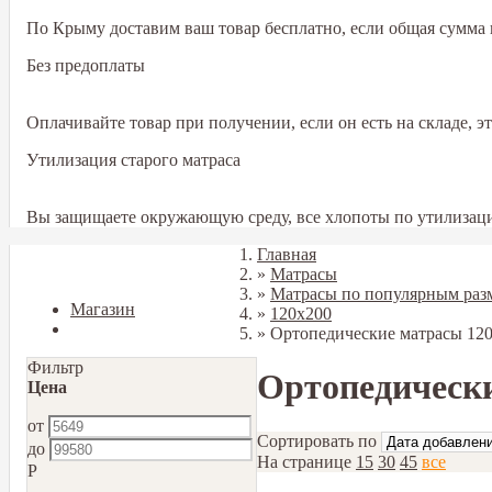
По Крыму доставим ваш товар бесплатно, если общая сумма в
Без предоплаты
Оплачивайте товар при получении, если он есть на складе, 
Утилизация старого матраса
Вы защищаете окружающую среду, все хлопоты по утилизаци
Главная
Закрыть
»
Матрасы
»
Матрасы по популярным раз
Магазин
»
120х200
Блог
»
Ортопедические матрасы 120
Фильтр
Ортопедически
Цена
от
Сортировать по
до
На странице
15
30
45
все
Р