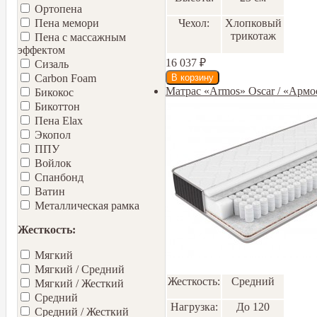
Ортопена
Чехол:
Хлопковый
Пена мемори
трикотаж
Пена с массажным
эффектом
16 037
₽
Сизаль
Carbon Foam
Матрас «Armos» Oscar / «Армо
Бикокос
Бикоттон
Пена Elax
Экопол
ППУ
Войлок
Спанбонд
Ватин
Металлическая рамка
Жесткость:
Мягкий
Мягкий / Средний
Жесткость:
Средний
Мягкий / Жесткий
Средний
Нагрузка:
До 120
Средний / Жесткий