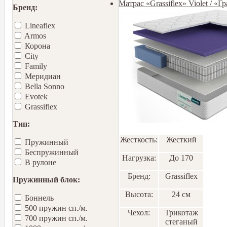
Матрас «Grassiflex» Violet / «
Бренд:
Lineaflex
Armos
Корона
City
Family
Меридиан
Bella Sonno
Еvotek
Grassiflex
Тип:
Жесткость:
Жесткий
Пружинный
Беспружинный
Нагрузка:
До 170
В рулоне
Бренд:
Grassiflex
Пружинный блок:
Высота:
24 см
Боннель
500 пружин сп./м.
Чехол:
Трикотаж
700 пружин сп./м.
стеганый