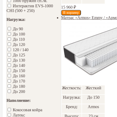
1000 пружин сп./м.
Интерактив EVS-1000
15 960
₽
CHI (500 + 250)
Матрас «Armos» Emmy / «Арм
Нагрузка:
До 90
До 100
До 110
До 120
120 / 140
До 125
До 130
До 140
До 150
До 160
До 170
До 180
Жесткость:
Жесткий
До 200
Нагрузка:
До 150
Наполнение:
Бренд:
Armos
Кокосовая койра
Латекс
Высота:
23 см