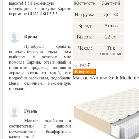
высоте!!!!!!Рекомендую
Жесткость:
Жесткий
продукцию к покупке.Карине
огромное СПАСИБО!!!!!!
Нагрузка:
До 130
Бренд:
Armos
Ирина
Высота:
22 см
Приобрела кровать,
Чехол:
Тик
осталась очень довольна своим
хлопковый
выбором, в котором мне
помогла Карина, отзывчивый и
13 397
₽
приятный продавец, постоянно
держала связь со мной, все
Матрас «Armos» Zefir Medium 
подробно рассказала, подобрала.
Цены отличные. Рекомендую
продавца!
Гузель
Матрас подобрали в
соответствии с нашими
пожеланиями. Комфортный,
качественный