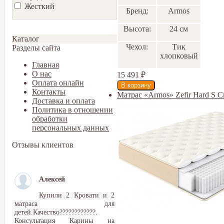
Жесткий
Бренд:
Armos
Высота:
24 см
Каталог
Чехол:
Тик
Разделы сайта
хлопковый
Главная
О нас
15 491
₽
Оплата онлайн
Контакты
Матрас «Armos» Zefir Hard S 
Доставка и оплата
Политика в отношении
обработки
персональных данных
Отзывы клиентов
Алексей
Купили 2 Кровати и 2
матраса для
детей.Качество????????????.
Консультация Карины на