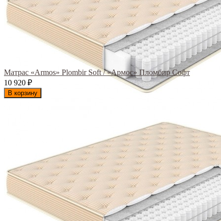
Матрас «Armos» Plombir Soft / «Армос» Пломбир Софт
10 920
₽
В корзину