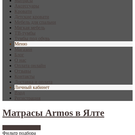
Матрасы
Аксессуары
Кровати
Детские кровати
Мебель для спальни
Мягкая мебель
ТВ-тумбы
Тумбы под обувь
Меню
Магазин
Блог
О нас
Оплата онлайн
Отзывы
Контакты
Доставка и оплата
Личный кабинет
Вход
Регистрация
Матрасы Armos в Ялте
Фильтр подбора
73
Фильтр подбора