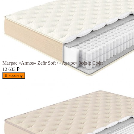
Матрас «Armos» Zefir Soft / «Армос» Зефир Софт
12 633
₽
В корзину