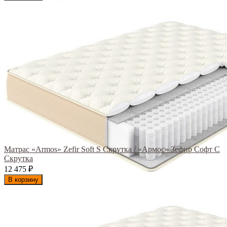
Матрас «Armos» Zefir Soft S Скрутка / «Армос» Зефир Софт С
Скрутка
12 475
₽
В корзину