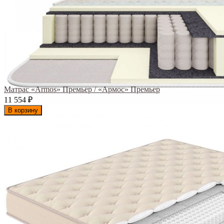
Матрас «Armos» Премьер / «Армос» Премьер
11 554
₽
В корзину