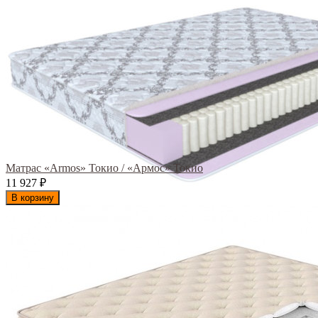
Матрас «Armos» Токио / «Армос» Токио
11 927
₽
В корзину