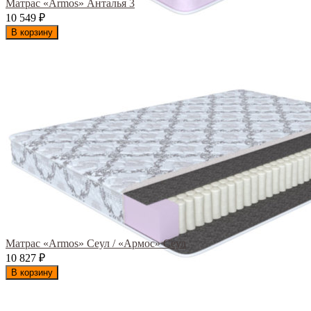
Матрас «Armos» Анталья 3
10 549
₽
В корзину
Матрас «Armos» Сеул / «Армос» Сеул
10 827
₽
В корзину