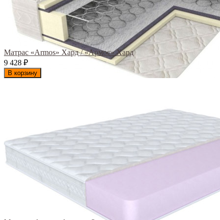
Матрас «Armos» Хард / «Армос» Хард
9 428
₽
В корзину