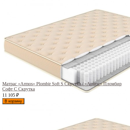
Матрас «Armos» Plombir Soft S Скрутка / «Армос» Пломбир
Софт С Скрутка
11 105
₽
В корзину