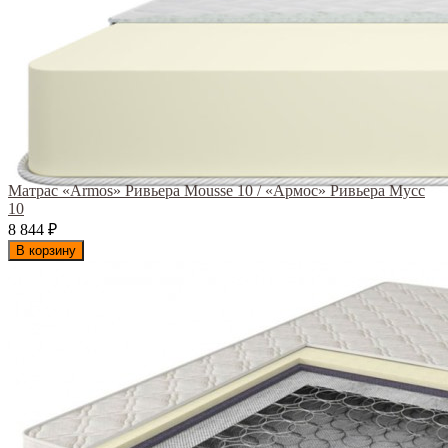
Матрас «Armos» Ривьера Mousse 10 / «Армос» Ривьера Мусс
10
8 844
₽
В корзину