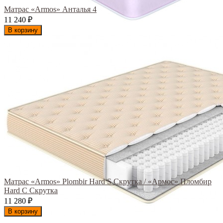
Матрас «Armos» Анталья 4
11 240
₽
В корзину
Матрас «Armos» Plombir Hard S Скрутка / «Армос» Пломбир
Hard С Скрутка
11 280
₽
В корзину