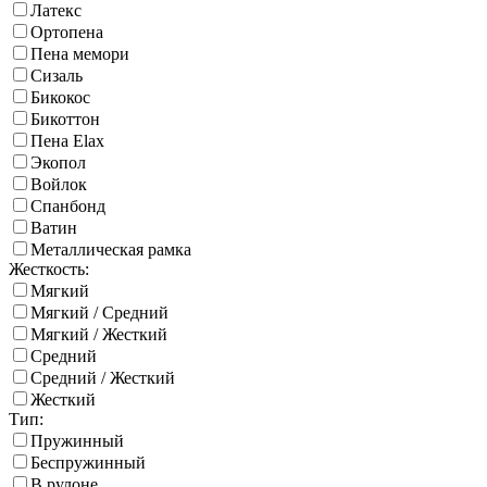
Латекс
Ортопена
Пена мемори
Сизаль
Бикокос
Бикоттон
Пена Elax
Экопол
Войлок
Спанбонд
Ватин
Металлическая рамка
Жесткость:
Мягкий
Мягкий / Средний
Мягкий / Жесткий
Средний
Средний / Жесткий
Жесткий
Тип:
Пружинный
Беспружинный
В рулоне