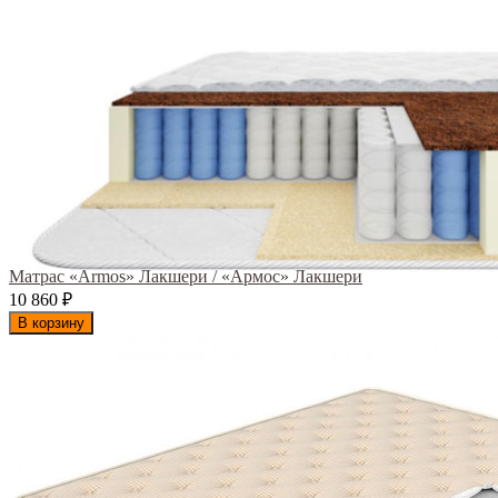
Матрас «Armos» Лакшери / «Армос» Лакшери
10 860
₽
В корзину