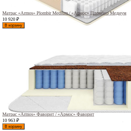
Матрас «Armos» Plombir Medium / «Армос» Пломбир Медиум
10 920
₽
В корзину
Матрас «Armos» Фаворит / «Армос» Фаворит
10 963
₽
В корзину