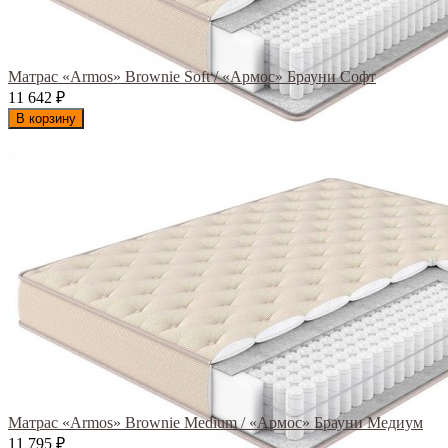
Матрас «Armos» Brownie Soft / «Армос» Брауни Софт
11 642
₽
В корзину
Матрас «Armos» Brownie Medium / «Армос» Брауни Медиум
11 795
₽