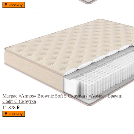
В корзину
Матрас «Armos» Brownie Soft S Скрутка / «Армос» Брауни
Софт С Скрутка
11 878
₽
В корзину