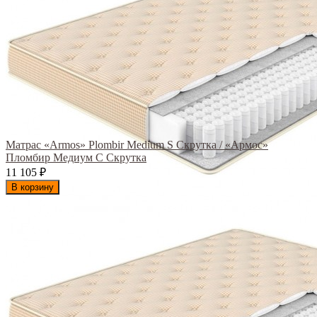
Матрас «Armos» Plombir Medium S Скрутка / «Армос»
Пломбир Медиум С Скрутка
11 105
₽
В корзину