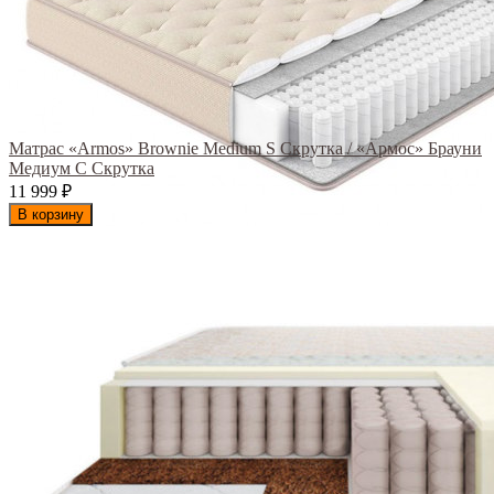
Матрас «Armos» Brownie Medium S Скрутка / «Армос» Брауни
Медиум С Скрутка
11 999
₽
В корзину