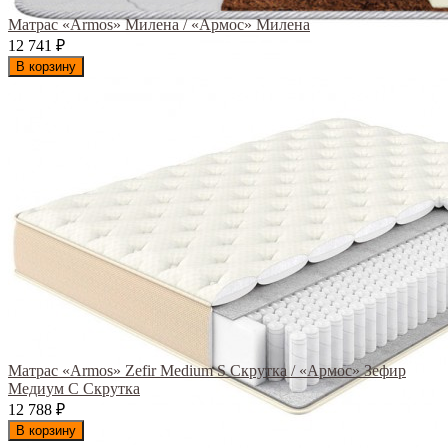
Матрас «Armos» Милена / «Армос» Милена
12 741
₽
В корзину
Матрас «Armos» Zefir Medium S Скрутка / «Армос» Зефир
Медиум С Скрутка
12 788
₽
В корзину