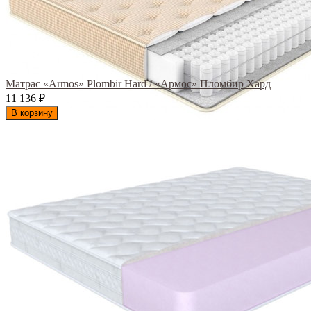
Матрас «Armos» Plombir Hard / «Армос» Пломбир Хард
11 136
₽
В корзину