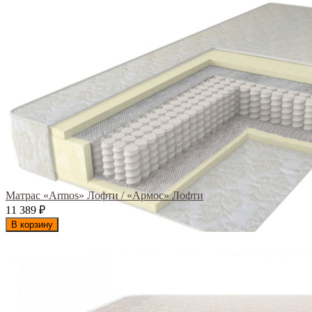
Матрас «Armos» Лофти / «Армос» Лофти
11 389
₽
В корзину