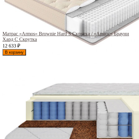
Матрас «Armos» Brownie Hard S Скрутка / «Армос» Брауни
Хард С Скрутка
12 633
₽
В корзину