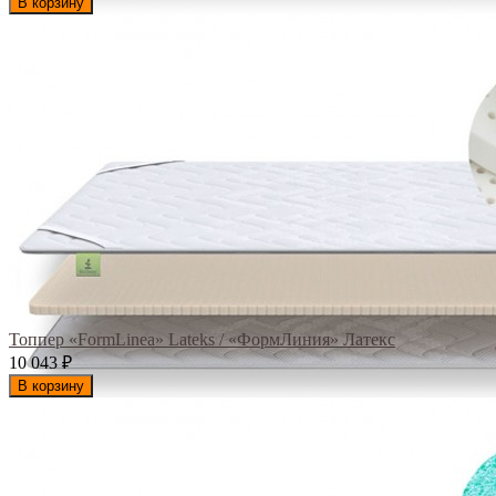
В корзину
Топпер «FormLinea» Lateks / «ФормЛиния» Латекс
10 043
₽
В корзину