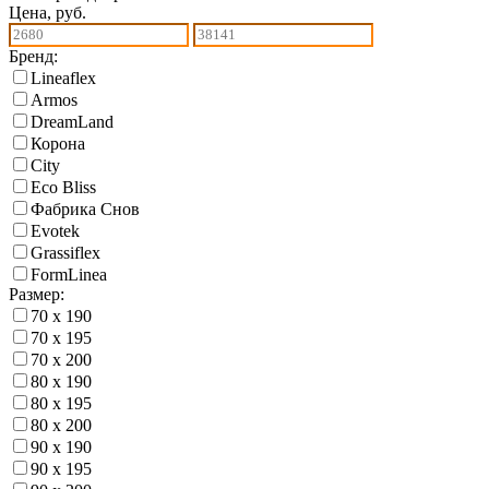
Цена, руб.
Бренд:
Lineaflex
Armos
DreamLand
Корона
City
Eco Bliss
Фабрика Снов
Еvotek
Grassiflex
FormLinea
Размер:
70 х 190
70 х 195
70 х 200
80 х 190
80 х 195
80 х 200
90 х 190
90 х 195