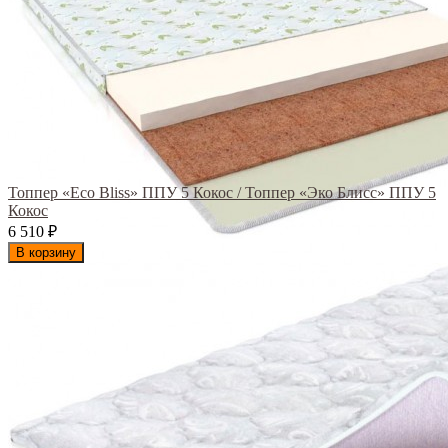
Топпер «Eco Bliss» ППУ 5 Кокос / Топпер «Эко Блисс» ППУ 5
Кокос
6 510
₽
В корзину