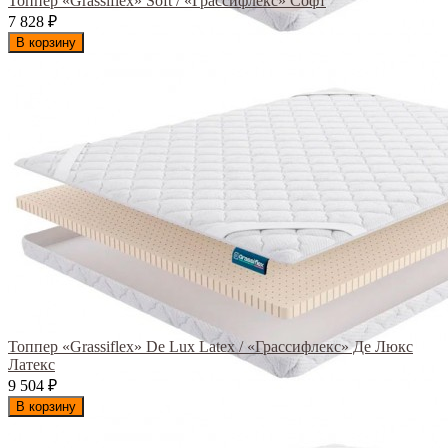
Топпер «Grassiflex» Soft / «Грассифлекс» Софт
7 828
₽
В корзину
Топпер «Grassiflex» De Lux Latex / «Грассифлекс» Де Люкс
Латекс
9 504
₽
В корзину