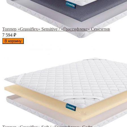
Топпер «Grassiflex» Sensitive / «Грассифлекс» Сенситив
7 594
₽
В корзину