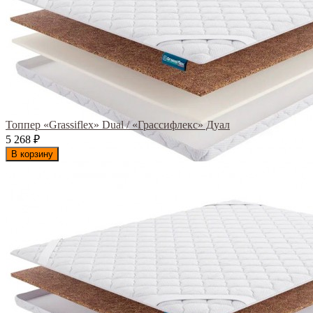
Топпер «Grassiflex» Dual / «Грассифлекс» Дуал
5 268
₽
В корзину