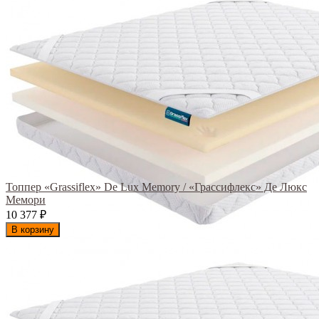
Топпер «Grassiflex» De Lux Memory / «Грассифлекс» Де Люкс
Мемори
10 377
₽
В корзину