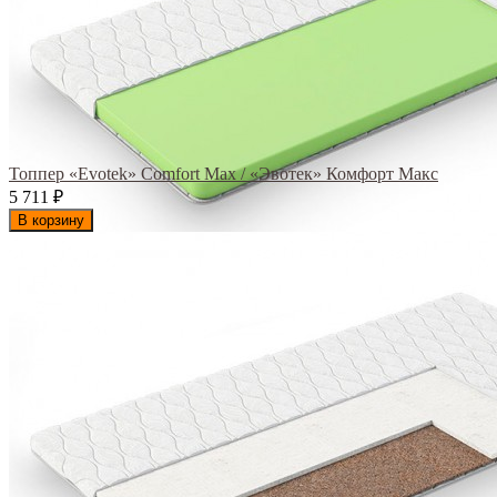
Топпер «Evotek» Comfort Max / «Эвотек» Комфорт Макс
5 711
₽
В корзину