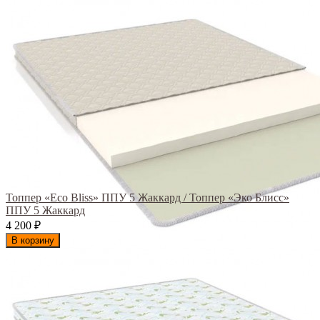
Топпер «Eco Bliss» ППУ 5 Жаккард / Топпер «Эко Блисс»
ППУ 5 Жаккард
4 200
₽
В корзину