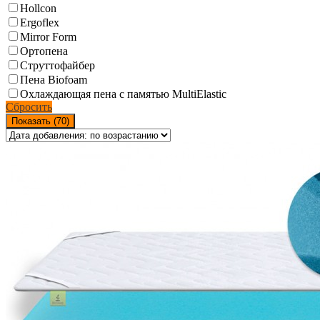
Hollcon
Ergoflex
Mirror Form
Ортопена
Струттофайбер
Пена Biofoam
Охлаждающая пена с памятью MultiElastic
Сбросить
Показать (
70
)