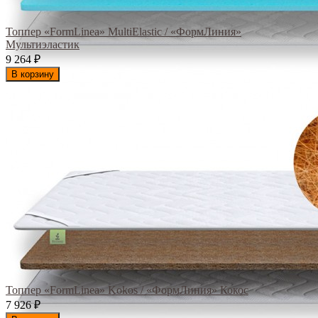
Топпер «FormLinea» MultiElastic / «ФормЛиния»
Мультиэластик
9 264
₽
В корзину
Топпер «FormLinea» Kokos / «ФормЛиния» Кокос
7 926
₽