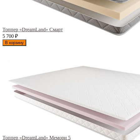
Топпер «DreamLand» Смарт
5 700
₽
В корзину
Топпер «DreamLand» Мемори 5