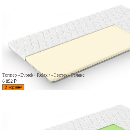
Топпер «Evotek» Relax / «Эвотек» Релакс
6 852
₽
В корзину