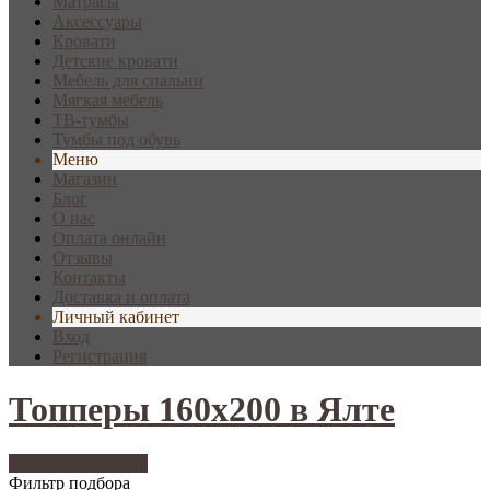
Матрасы
Аксессуары
Кровати
Детские кровати
Мебель для спальни
Мягкая мебель
ТВ-тумбы
Тумбы под обувь
Меню
Магазин
Блог
О нас
Оплата онлайн
Отзывы
Контакты
Доставка и оплата
Личный кабинет
Вход
Регистрация
Топперы 160х200 в Ялте
Фильтр подбора
70
Фильтр подбора