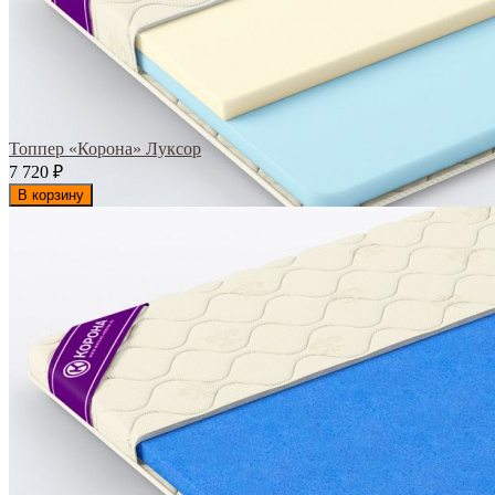
Топпер «Корона» Луксор
7 720
₽
В корзину