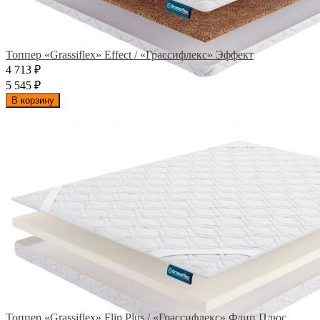
Топпер «Grassiflex» Effect / «Грассифлекс» Эффект
4 713
₽
5 545
₽
В корзину
Топпер «Grassiflex» Flip Plus / «Грассифлекс» Флип Плюс