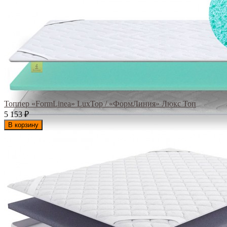
Топпер «FormLinea» LuxTop / «ФормЛиния» Люкс Топ
5 153
₽
В корзину