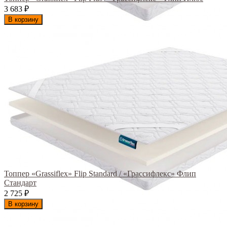
3 683
₽
В корзину
Топпер «Grassiflex» Flip Standard / «Грассифлекс» Флип
Стандарт
2 725
₽
В корзину