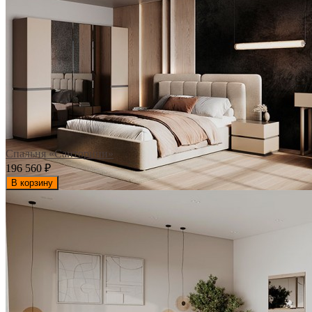
Спальня «Санторини»
196 560
₽
В корзину