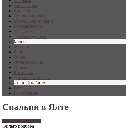
Матрасы
Аксессуары
Кровати
Детские кровати
Мебель для спальни
Мягкая мебель
ТВ-тумбы
Тумбы под обувь
Меню
Магазин
Блог
О нас
Оплата онлайн
Отзывы
Контакты
Доставка и оплата
Личный кабинет
Вход
Регистрация
Спальни в Ялте
Фильтр подбора
136
Фильтр подбора