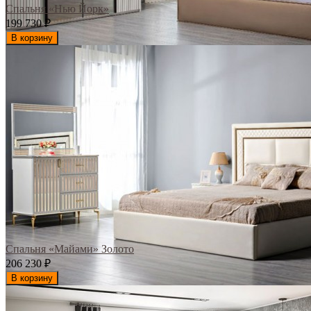
Спальня «Нью Йорк»
199 730
₽
В корзину
Спальня «Майами» Золото
206 230
₽
В корзину