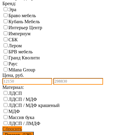
Бренд:
Эра
Браво мебель
Кубань Мебель
Интерьер Центр
Империум
СБК
Лером
БРВ мебель
Гранд Кволити
Раус
Milana Group
Цена, руб.
Материал:
ЛДСП
ЛДСП / МДФ
ЛДСП / МДФ крашеный
МДФ
Массив бука
ЛДСП / ЛМДФ
Сбросить
Показать (
136
)