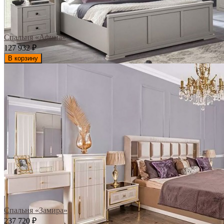
Спальня «Афина»
127 932
₽
В корзину
Спальня «Замира»
237 720
₽