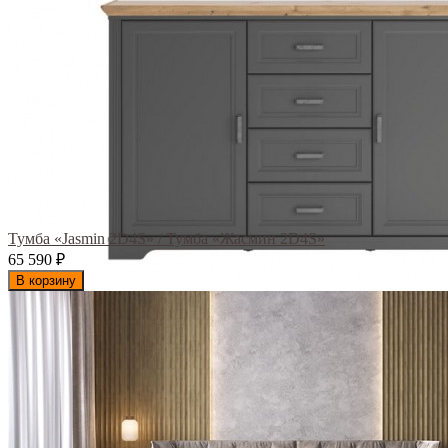
Тумба «Jasmin 2D4S» / Тумба «Жасмин 2D4S»
65 590
₽
В корзину