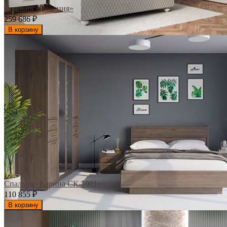
Спальня «Венеция»
259 686
₽
В корзину
Спальня «Карина СК-1001»
110 855
₽
В корзину