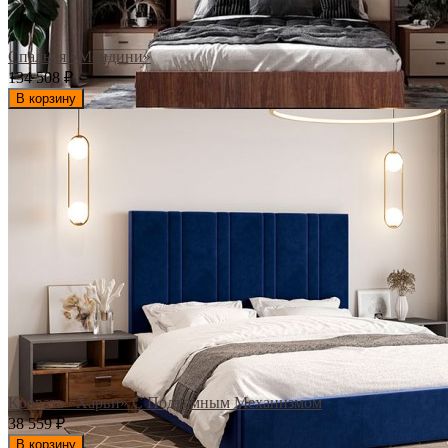
Спальня «Мендини»
134 508
₽
В корзину
Кровать «Харви» С Подъемным Механизмом
38 559
₽
В корзину