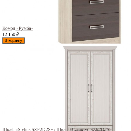
Комод «Румба»
12 150
₽
В корзину
Шкаф «Stylius SZF2D2S» / Шкаф «Стилиус SZF2D2S»