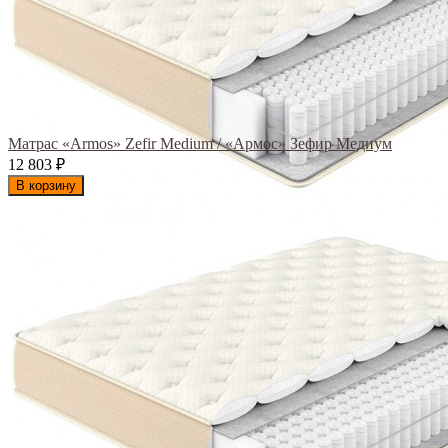
Матрас «Armos» Zefir Medium / «Армос» Зефир Медиум
12 803
₽
В корзину