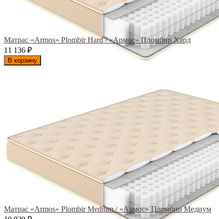
Матрас «Armos» Plombir Hard / «Армос» Пломбир Хард
11 136
₽
В корзину
Матрас «Armos» Plombir Medium / «Армос» Пломбир Медиум