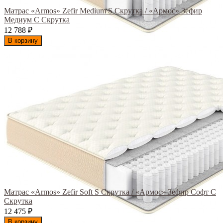
Матрас «Armos» Zefir Medium S Скрутка / «Армос» Зефир
Медиум С Скрутка
12 788
₽
В корзину
Матрас «Armos» Zefir Soft S Скрутка / «Армос» Зефир Софт С
Скрутка
12 475
₽
В корзину