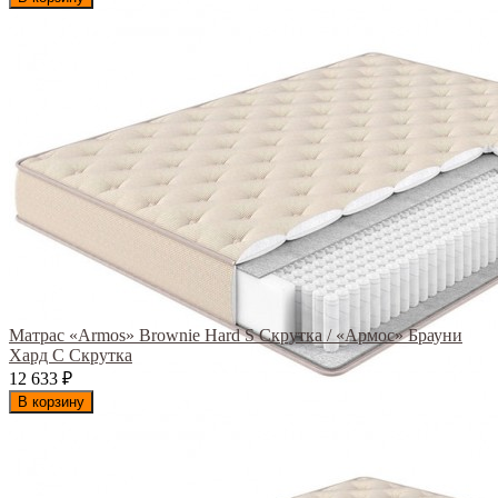
Матрас «Armos» Brownie Hard S Скрутка / «Армос» Брауни
Хард С Скрутка
12 633
₽
В корзину