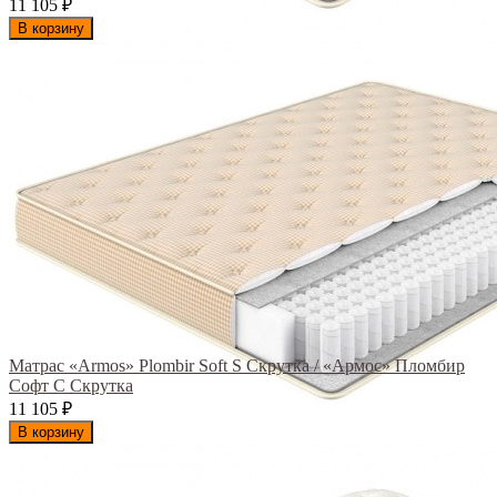
11 105
₽
В корзину
Матрас «Armos» Plombir Soft S Скрутка / «Армос» Пломбир
Софт С Скрутка
11 105
₽
В корзину