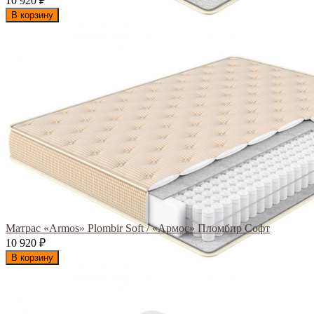
10 920
₽
В корзину
Матрас «Armos» Plombir Soft / «Армос» Пломбир Софт
10 920
₽
В корзину