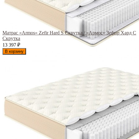
Матрас «Armos» Zefir Hard S Скрутка / «Армос» Зефир Хард С
Скрутка
13 397
₽
В корзину