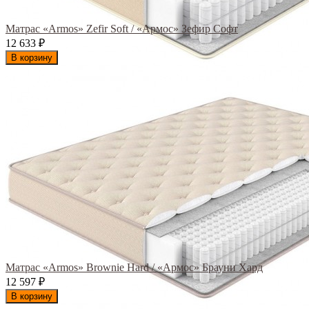
Матрас «Armos» Zefir Soft / «Армос» Зефир Софт
12 633
₽
В корзину
Матрас «Armos» Brownie Hard / «Армос» Брауни Хард
12 597
₽
В корзину