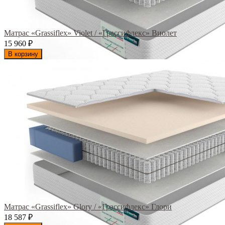
Матрас «Grassiflex» Violet / «Грассифлекс» Виолет
15 960
₽
В корзину
Матрас «Grassiflex» Glory / «Грассифлекс» Глори
18 587
₽