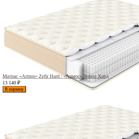
Матрас «Armos» Zefir Hard / «Армос» Зефир Хард
13 140
₽
В корзину