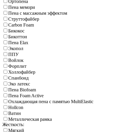
Ортопена
Пена мемори
Пена с массажным эффектом
Струттофайбер
Carbon Foam
Бикокос
Бикоттон
Пена Elax
Экопол
ППУ
Войлок
Форплит
Холлофайбер
Спанбонд
Эко латекс
Пена Biofoam
Пена Foam Active
Охлаждающая пена с памятью MultiElastic
Hollcon
Ватин
Металлическая рамка
Жесткость:
Мягкий