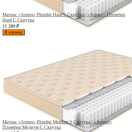
Матрас «Armos» Plombir Hard S Скрутка / «Армос» Пломбир
Hard С Скрутка
11 280
₽
В корзину
Матрас «Armos» Plombir Medium S Скрутка / «Армос»
Пломбир Медиум С Скрутка