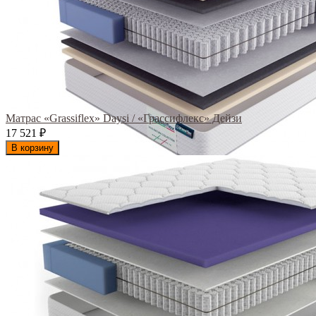
Матрас «Grassiflex» Daysi / «Грассифлекс» Дейзи
17 521
₽
В корзину