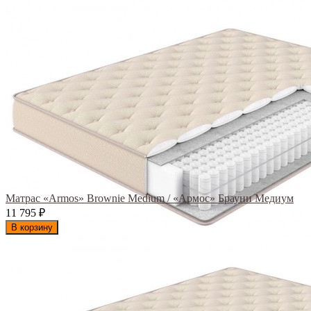
Матрас «Armos» Brownie Medium / «Армос» Брауни Медиум
11 795
₽
В корзину