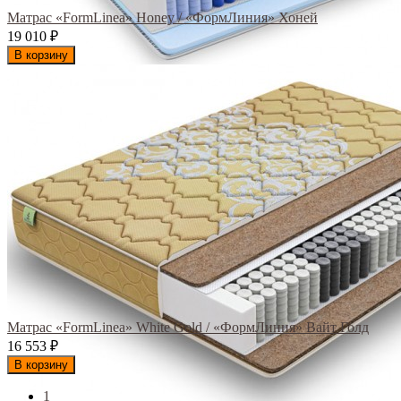
Матрас «FormLinea» Honey / «ФормЛиния» Хоней
19 010
₽
В корзину
Матрас «FormLinea» White Gold / «ФормЛиния» Вайт Голд
16 553
₽
В корзину
1