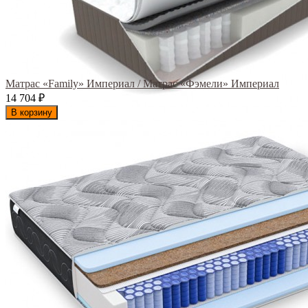
Матрас «Family» Империал / Матрас «Фэмели» Империал
14 704
₽
В корзину