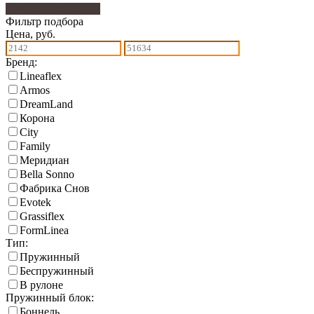
Фильтр подбора
349
Фильтр подбора
Цена, руб.
Бренд:
Lineaflex
Armos
DreamLand
Корона
City
Family
Меридиан
Bella Sonno
Фабрика Снов
Еvotek
Grassiflex
FormLinea
Тип:
Пружинный
Беспружинный
В рулоне
Пружинный блок:
Боннель