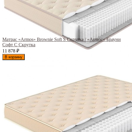
Матрас «Armos» Brownie Soft S Скрутка / «Армос» Брауни
Софт С Скрутка
11 878
₽
В корзину