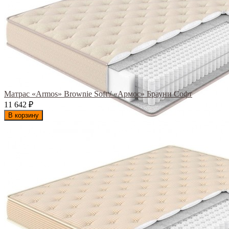
Матрас «Armos» Brownie Soft / «Армос» Брауни Софт
11 642
₽
В корзину