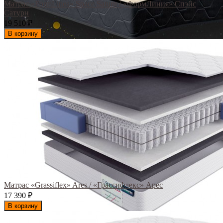
Матрас «FormLinea» Space Saturn / «ФормЛиния» Спэйс
Сатурн
19 510
₽
В корзину
Матрас «Grassiflex» Ares / «Грассифлекс» Арес
17 390
₽
В корзину