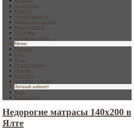
Матрасы
Аксессуары
Кровати
Детские кровати
Мебель для спальни
Мягкая мебель
ТВ-тумбы
Тумбы под обувь
Меню
Магазин
Блог
О нас
Оплата онлайн
Отзывы
Контакты
Доставка и оплата
Личный кабинет
Вход
Регистрация
Недорогие матрасы 140х200 в
Ялте