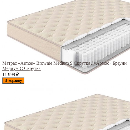
Матрас «Armos» Brownie Medium S Скрутка / «Армос» Брауни
Медиум С Скрутка
11 999
₽
В корзину