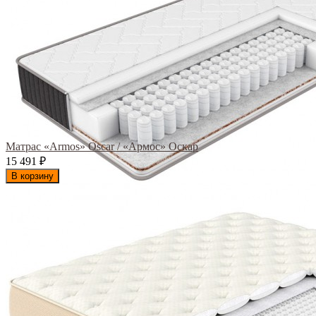
Матрас «Armos» Oscar / «Армос» Оскар
15 491
₽
В корзину