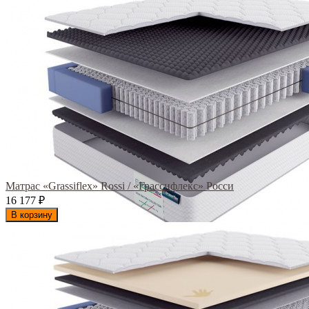
Матрас «Grassiflex» Rossi / «Грассифлекс» Росси
16 177
₽
В корзину