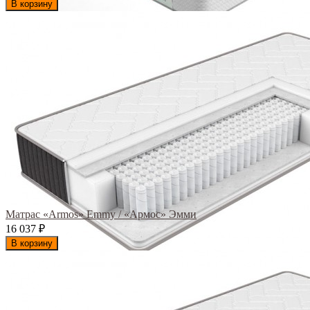
В корзину
Матрас «Armos» Emmy / «Армос» Эмми
16 037
₽
В корзину