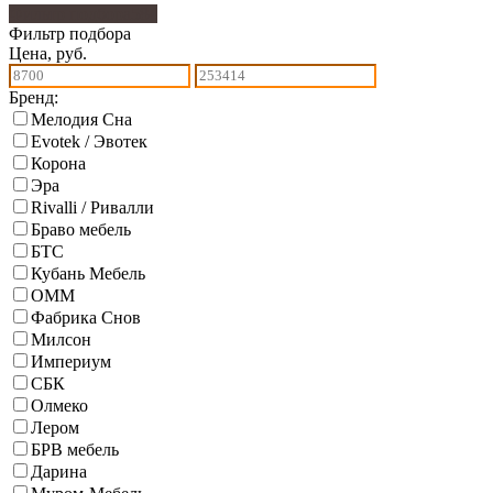
Фильтр подбора
584
Фильтр подбора
Цена, руб.
Бренд:
Мелодия Сна
Evotek / Эвотек
Корона
Эра
Rivalli / Ривалли
Браво мебель
БТС
Кубань Мебель
ОММ
Фабрика Снов
Милсон
Империум
СБК
Олмеко
Лером
БРВ мебель
Дарина