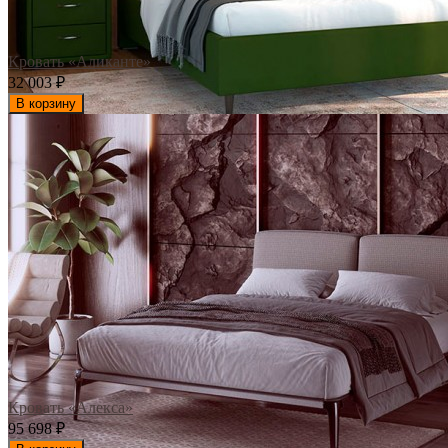
Кровать «Аликанте»
32 003
₽
В корзину
Кровать «Алекса»
95 698
₽