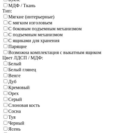
МДФ / Ткань
Тип:
Мягкие (интерьерные)
С мягким изголовьем
С боковым подъемным механизмом
С подъемным механизмом
С ящиками для хранения
Парящие
Возможна комплектация с выкатным ящиком
Цвет ЛДСП / МДФ:
Белый
Белый глянец
Венге
Дуб
Кремовый
Орех
Серый
Слоновая кость
Сосна
Туя
Черный
Ясень