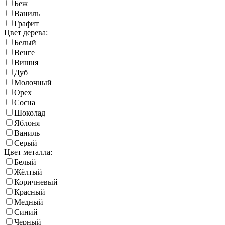
Беж
Ваниль
Графит
Цвет дерева:
Белый
Венге
Вишня
Дуб
Молочный
Орех
Сосна
Шоколад
Яблоня
Ваниль
Серый
Цвет металла:
Белый
Жёлтый
Коричневый
Красный
Медный
Синий
Черный