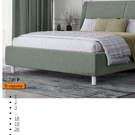
Кровать «Madison» / «Мэдисон» С Подъемным Механизмом
62 746
₽
В корзину
1
2
3
...
18
19
20
→