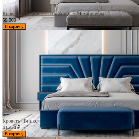
Кровать «Октавия» С Подъемным Механизмом
59 500
₽
В корзину
Кровать «Винкс»
41 720
₽
В корзину