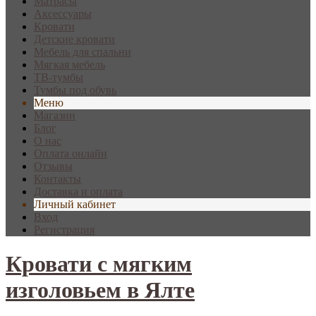
Матрасы
Аксессуары
Кровати
Детские кровати
Мебель для спальни
Мягкая мебель
ТВ-тумбы
Тумбы под обувь
Меню
Магазин
Блог
О нас
Оплата онлайн
Отзывы
Контакты
Доставка и оплата
Личный кабинет
Вход
Регистрация
Кровати с мягким
изголовьем в Ялте