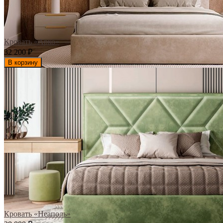
Кровать «Арко»
32 200
₽
В корзину
Кровать «Неаполь»