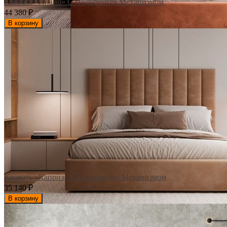
Кровать «Пиано» С Подъемным Механизмом
44 380
₽
В корзину
Кровать «Каприз» С Подъемным Механизмом
35 140
₽
В корзину