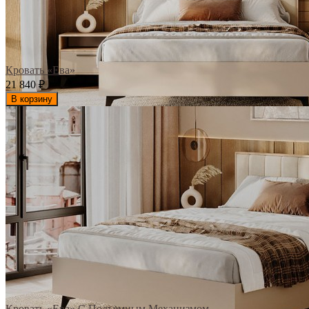
Кровать «Ева»
21 840
₽
В корзину
Кровать «Ева» С Подъемным Механизмом