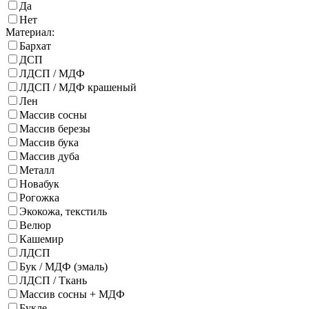
Да
Нет
Материал:
Бархат
ДСП
ЛДСП / МДФ
ЛДСП / МДФ крашеный
Лен
Массив сосны
Массив березы
Массив бука
Массив дуба
Металл
Новабук
Рогожка
Экокожа, текстиль
Велюр
Кашемир
ЛДСП
Бук / МДФ (эмаль)
ЛДСП / Ткань
Массив сосны + МДФ
Букле