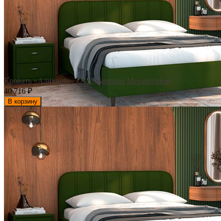
Кровать «Аликанте» С Подъемным Механизмом
40 716
₽
В корзину