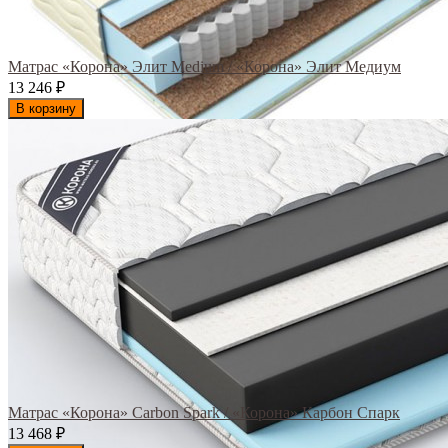
Матрас «Корона» Элит Medium / «Корона» Элит Медиум
13 246
₽
В корзину
Матрас «Корона» Carbon Spark / «Корона» Карбон Спарк
13 468
₽