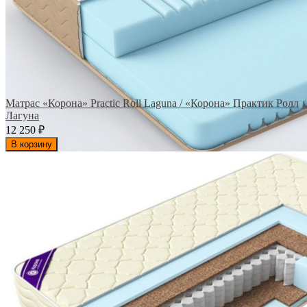
Матрас «Корона» Practic Roll Laguna / «Корона» Практик Ролл
Лагуна
12 250
₽
В корзину