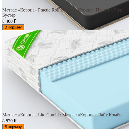
Матрас «Корона» Practic Roll Buster / «Корона» Практик Ролл
Бустер
8 400
₽
В корзину
Матрас «Корона» Lite Combi / Матрас «Корона» Лайт Комби
8 820
₽
В корзину