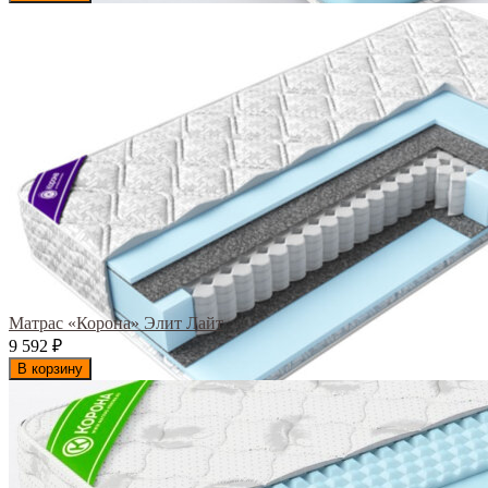
Матрас «Корона» Элит Лайт
9 592
₽
В корзину