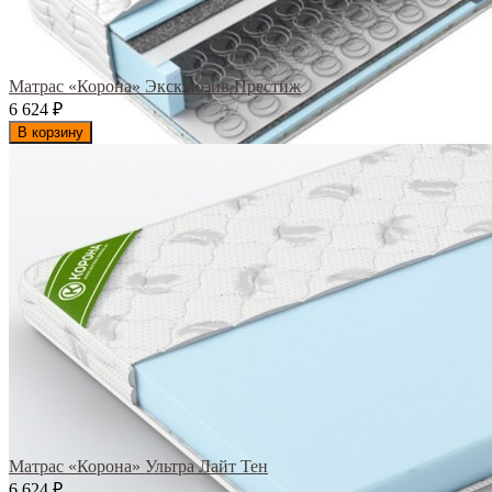
Матрас «Корона» Эксклюзив Престиж
6 624
₽
В корзину
Матрас «Корона» Ультра Лайт Тен
6 624
₽