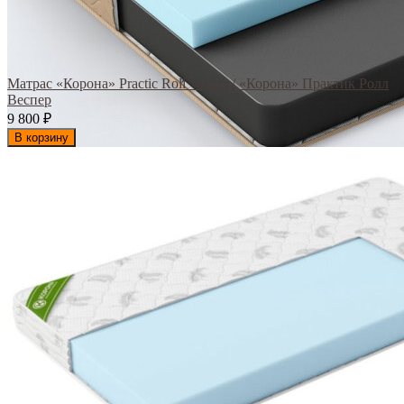
Матрас «Корона» Practic Roll Vesper / «Корона» Практик Ролл
Веспер
9 800
₽
В корзину