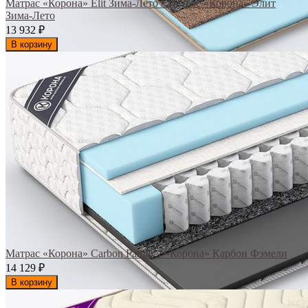
Матрас «Корона» Elit Зима-Лето / Матрас «Корона» Элит
Зима-Лето
13 932
₽
В корзину
Матрас «Корона» Carbon Family / «Корона» Карбон Фэмели
14 129
₽
В корзину