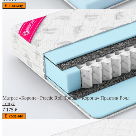
В корзину
Матрас «Корона» Practic Roll Tonus / «Корона» Практик Ролл
Тонус
7 175
₽
В корзину