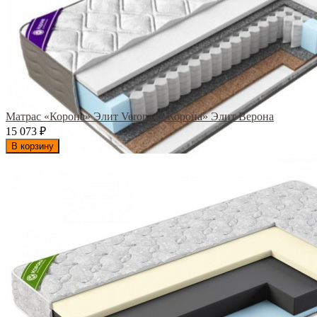
Матрас «Корона» Элит Verona / «Корона» Элит Верона
15 073
₽
В корзину