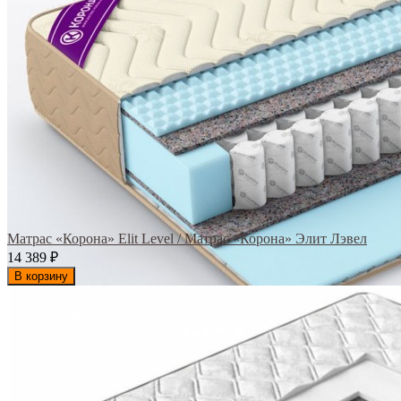
Матрас «Корона» Elit Level / Матрас «Корона» Элит Лэвел
14 389
₽
В корзину