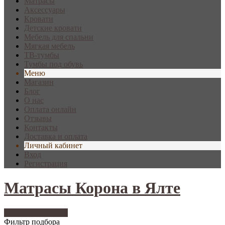
Матрасы
Аксессуары
Кровати
Детские кровати
Мебель для спальни
Мягкая мебель
ТВ-тумбы
Тумбы под обувь
Меню
Магазин
Блог
О нас
Оплата онлайн
Отзывы
Контакты
Доставка и оплата
Личный кабинет
Вход
Регистрация
Матрасы Корона в Ялте
Фильтр подбора
53
Фильтр подбора