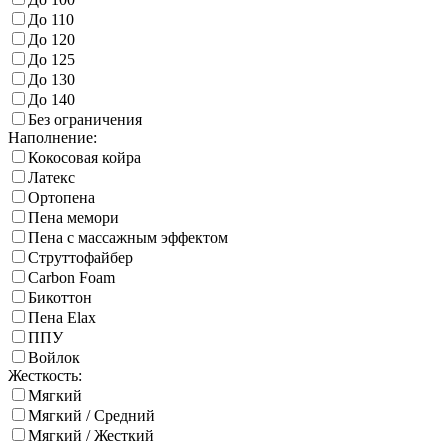
До 110
До 120
До 125
До 130
До 140
Без ограничения
Наполнение:
Кокосовая койра
Латекс
Ортопена
Пена мемори
Пена с массажным эффектом
Струттофайбер
Carbon Foam
Бикоттон
Пена Elax
ППУ
Войлок
Жесткость:
Мягкий
Мягкий / Средний
Мягкий / Жесткий