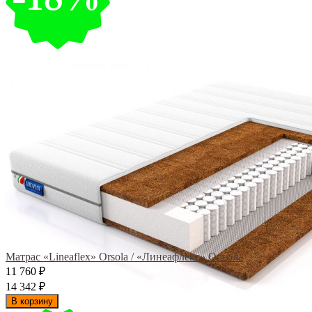
Матрас «Lineaflex» Orsola / «Линеафлекс» Орсола
11 760
₽
14 342
₽
В корзину