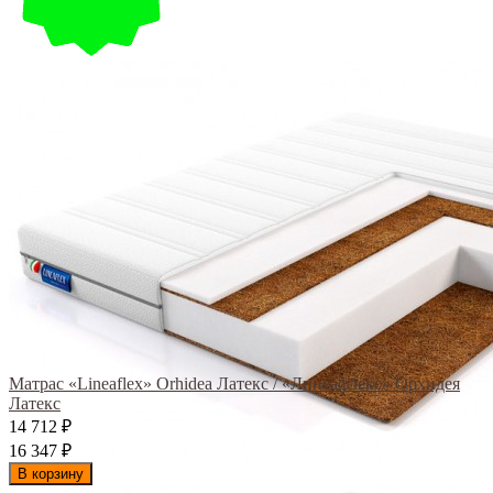
Матрас «Lineaflex» Orhidea Латекс / «Линеафлекс» Орхидея
Латекс
14 712
₽
16 347
₽
В корзину