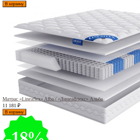
В корзину
Матрас «Lineaflex» Alba / «Линеафлекс» Альба
11 181
₽
В корзину