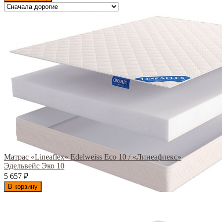
Матрас «Lineaflex» Edelweiss Eco 10 / «Линеафлекс»
Эдельвейс Эко 10
5 657
₽
В корзину