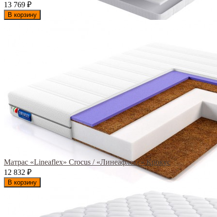
13 769
₽
В корзину
Матрас «Lineaflex» Crocus / «Линеафлекс» Крокус
12 832
₽
В корзину