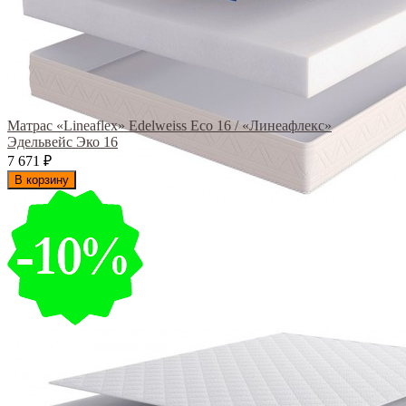
Матрас «Lineaflex» Edelweiss Eco 16 / «Линеафлекс»
Эдельвейс Эко 16
7 671
₽
В корзину