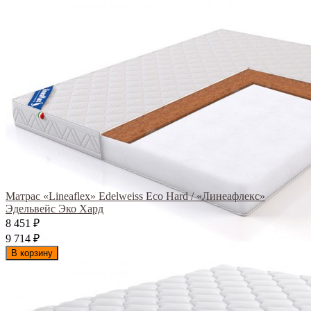
Матрас «Lineaflex» Edelweiss Eco Hard / «Линеафлекс»
Эдельвейс Эко Хард
8 451
₽
9 714
₽
В корзину