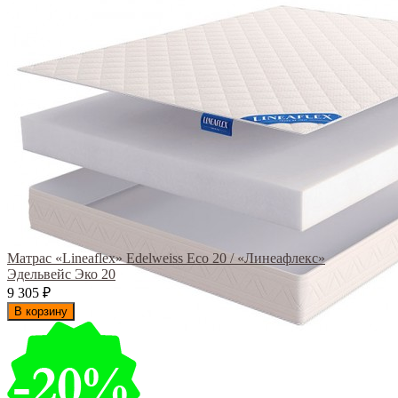
Матрас «Lineaflex» Edelweiss Eco 20 / «Линеафлекс»
Эдельвейс Эко 20
9 305
₽
В корзину