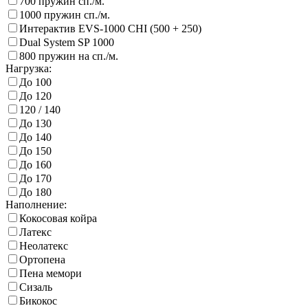
700 пружин сп./м.
1000 пружин сп./м.
Интерактив EVS-1000 CHI (500 + 250)
Dual System SP 1000
800 пружин на сп./м.
Нагрузка:
До 100
До 120
120 / 140
До 130
До 140
До 150
До 160
До 170
До 180
Наполнение:
Кокосовая койра
Латекс
Неолатекс
Ортопена
Пена мемори
Сизаль
Бикокос