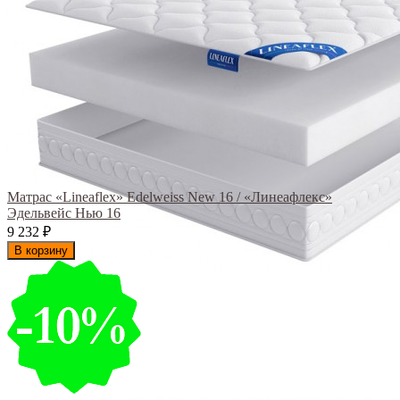
Матрас «Lineaflex» Edelweiss New 16 / «Линеафлекс»
Эдельвейс Нью 16
9 232
₽
В корзину