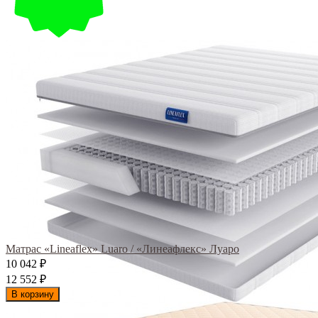
Матрас «Lineaflex» Luaro / «Линеафлекс» Луаро
10 042
₽
12 552
₽
В корзину