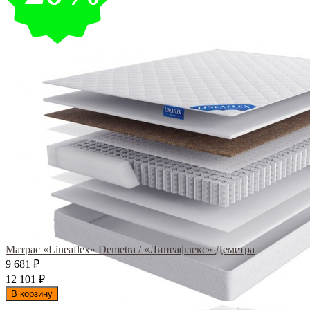
Матрас «Lineaflex» Demetra / «Линеафлекс» Деметра
9 681
₽
12 101
₽
В корзину