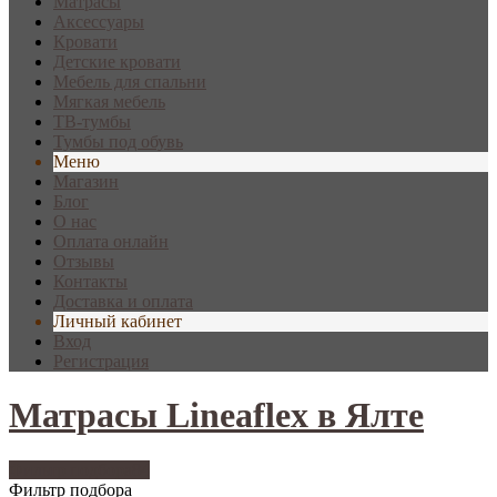
Матрасы
Аксессуары
Кровати
Детские кровати
Мебель для спальни
Мягкая мебель
ТВ-тумбы
Тумбы под обувь
Меню
Магазин
Блог
О нас
Оплата онлайн
Отзывы
Контакты
Доставка и оплата
Личный кабинет
Вход
Регистрация
Матрасы Lineaflex в Ялте
Фильтр подбора
84
Фильтр подбора