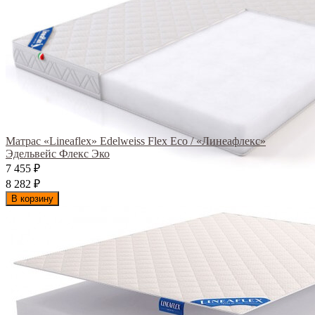
Матрас «Lineaflex» Edelweiss Flex Eco / «Линеафлекс»
Эдельвейс Флекс Эко
7 455
₽
8 282
₽
В корзину