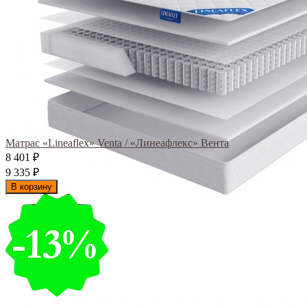
Матрас «Lineaflex» Venta / «Линеафлекс» Вента
8 401
₽
9 335
₽
В корзину