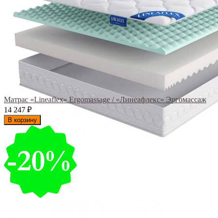
Матрас «Lineaflex» Ergomassage / «Линеафлекс» Эргомассаж
14 247
₽
В корзину