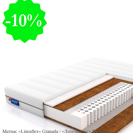
Матрас «Lineaflex» Granada / «Линеафлекс» Гранада