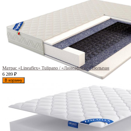
Матрас «Lineaflex» Tulipano / «Линеафлекс» Тюльпан
6 289
₽
В корзину