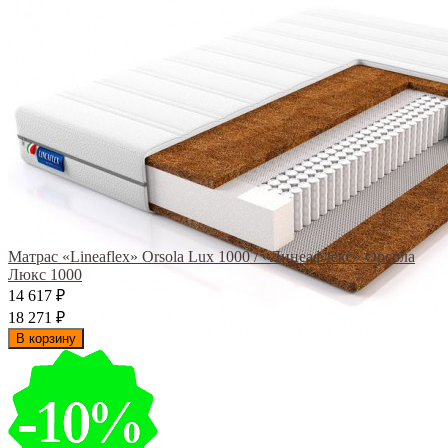
Матрас «Lineaflex» Orsola Lux 1000 / «Линеафлекс» Орсола
Люкс 1000
14 617
₽
18 271
₽
В корзину