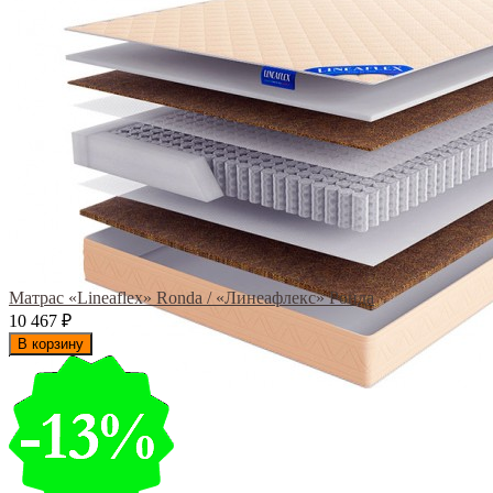
Матрас «Lineaflex» Ronda / «Линеафлекс» Ронда
10 467
₽
В корзину