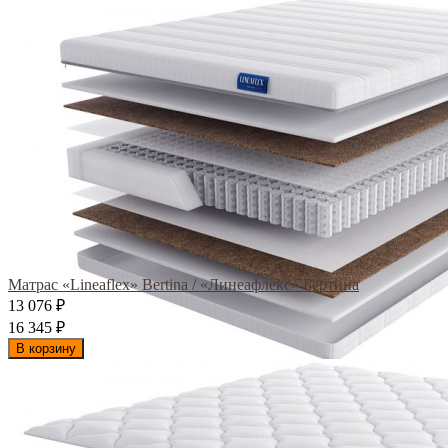
Матрас «Lineaflex» Bertina / «Линеафлекс» Бертина
13 076
₽
16 345
₽
В корзину