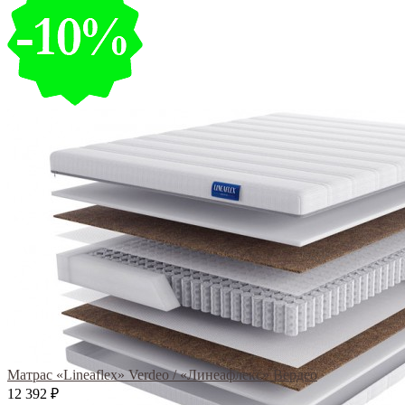
Матрас «Lineaflex» Verdeo / «Линеафлекс» Вердео
12 392
₽