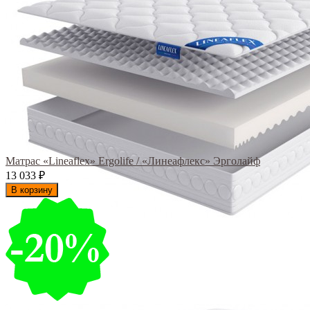
Матрас «Lineaflex» Ergolife / «Линеафлекс» Эрголайф
13 033
₽
В корзину