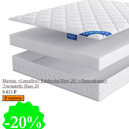
Матрас «Lineaflex» Edelweiss New 20 / «Линеафлекс»
Эдельвейс Нью 20
9 815
₽
В корзину