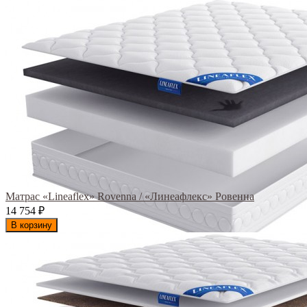
Матрас «Lineaflex» Rovenna / «Линеафлекс» Ровенна
14 754
₽
В корзину