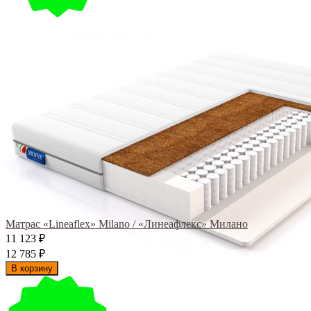
Матрас «Lineaflex» Milano / «Линеафлекс» Милано
11 123
₽
12 785
₽
В корзину