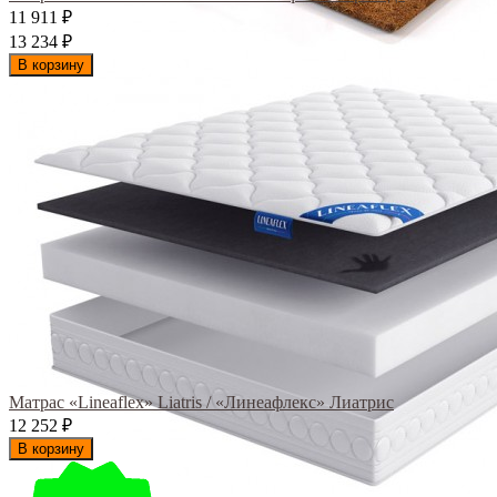
11 911
₽
13 234
₽
В корзину
Матрас «Lineaflex» Liatris / «Линеафлекс» Лиатрис
12 252
₽
В корзину