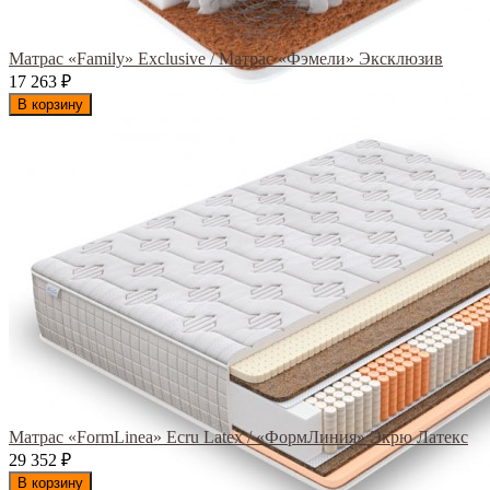
Матрас «Family» Exclusive / Матрас «Фэмели» Эксклюзив
17 263
₽
В корзину
Матрас «FormLinea» Ecru Latex / «ФормЛиния» Экрю Латекс
29 352
₽
В корзину