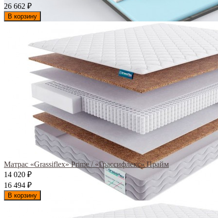
26 662
₽
В корзину
Матрас «Grassiflex» Prime / «Грассифлекс» Прайм
14 020
₽
16 494
₽
В корзину