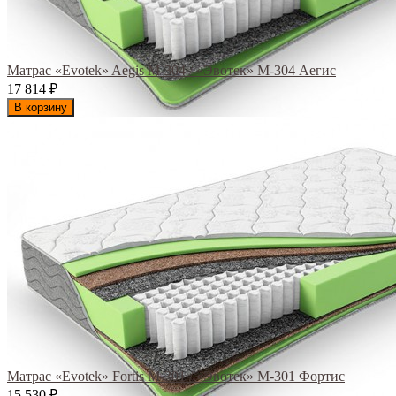
Матрас «Evotek» Aegis M-304 / «Эвотек» M-304 Аегис
17 814
₽
В корзину
Матрас «Evotek» Fortis M-301 / «Эвотек» M-301 Фортис
15 530
₽