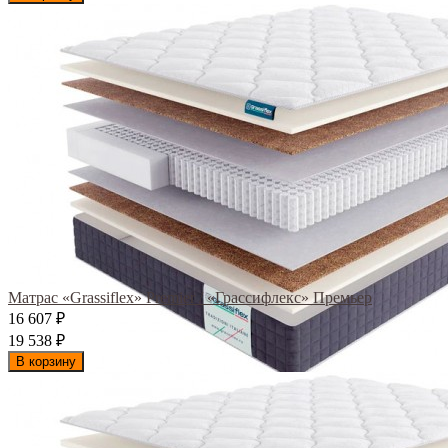
Матрас «Grassiflex» Premier / «Грассифлекс» Премьер
16 607
₽
19 538
₽
В корзину