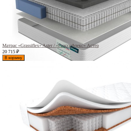
Матрас «Grassiflex» Aster / «Грассифлекс» Астер
20 715
₽
В корзину