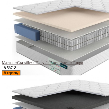
Матрас «Grassiflex» Glory / «Грассифлекс» Глори
18 587
₽
В корзину