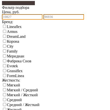
Фильтр подбора
117
Фильтр подбора
Цена, руб.
Бренд:
Lineaflex
Armos
DreamLand
Корона
City
Family
Меридиан
Фабрика Снов
Еvotek
Grassiflex
FormLinea
Жесткость:
Мягкий
Мягкий / Средний
Мягкий / Жесткий
Средний
Средний / Жесткий
Жесткий