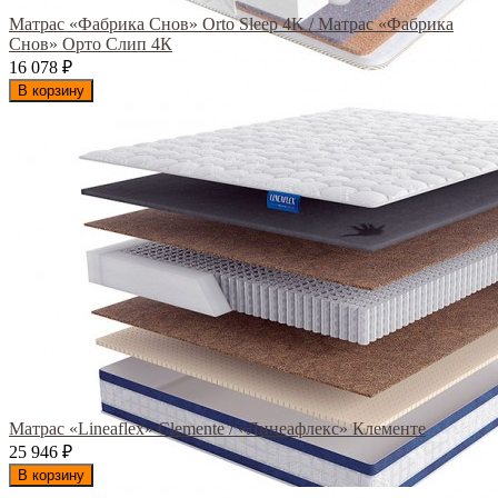
Матрас «Фабрика Снов» Orto Sleep 4K / Матрас «Фабрика
Снов» Орто Слип 4К
16 078
₽
В корзину
Матрас «Lineaflex» Clemente / «Линеафлекс» Клементе
25 946
₽
В корзину