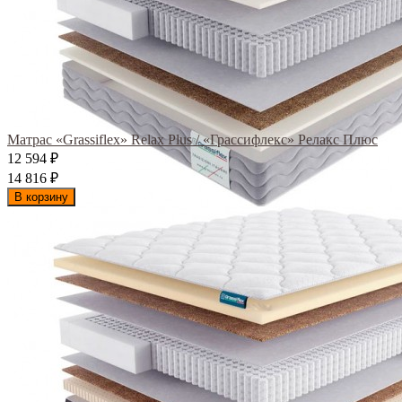
Матрас «Grassiflex» Relax Plus / «Грассифлекс» Релакс Плюс
12 594
₽
14 816
₽
В корзину