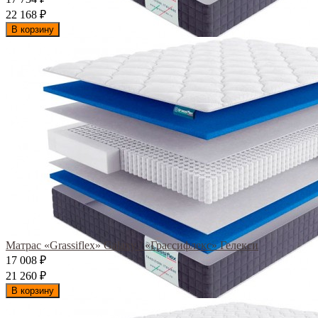
22 168
₽
В корзину
Матрас «Grassiflex» Galaxy / «Грассифлекс» Гелекси
17 008
₽
21 260
₽
В корзину