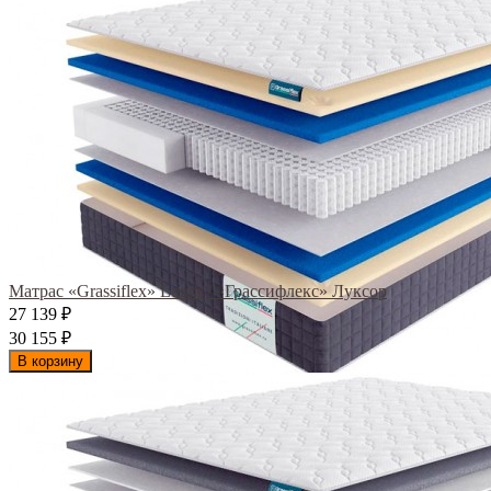
Матрас «Grassiflex» Luxor / «Грассифлекс» Луксор
27 139
₽
30 155
₽
В корзину