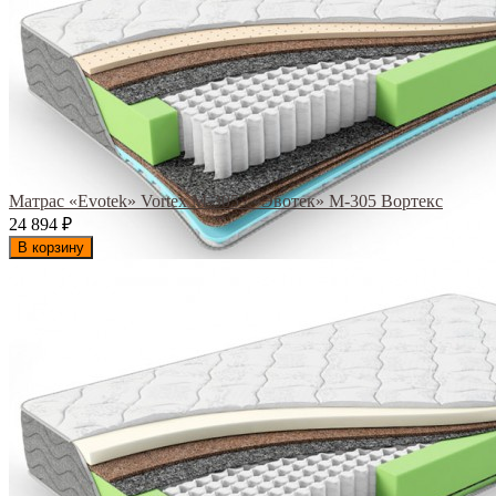
Матрас «Evotek» Vortex M-305 / «Эвотек» M-305 Вортекс
24 894
₽
В корзину