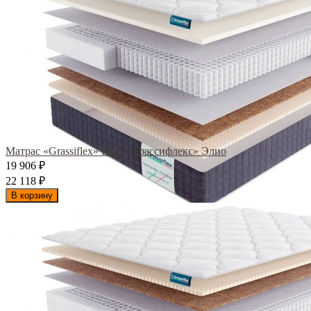
Матрас «Grassiflex» Elio / «Грассифлекс» Элио
19 906
₽
22 118
₽
В корзину