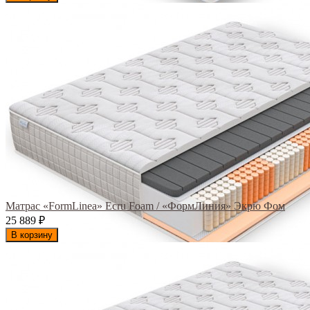
Матрас «FormLinea» Ecru Foam / «ФормЛиния» Экрю Фом
25 889
₽
В корзину