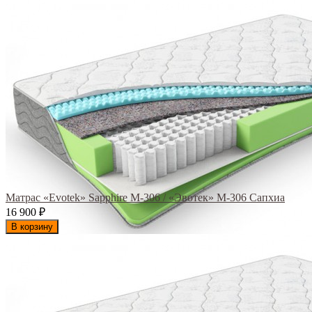
Матрас «Evotek» Sapphire M-306 / «Эвотек» M-306 Сапхиа
16 900
₽
В корзину