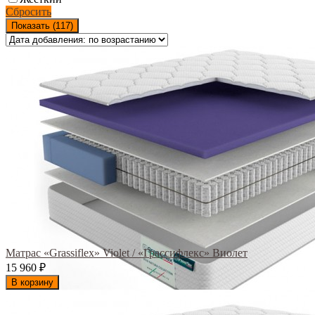
Сбросить
Показать (
117
)
Матрас «Grassiflex» Violet / «Грассифлекс» Виолет
15 960
₽
В корзину