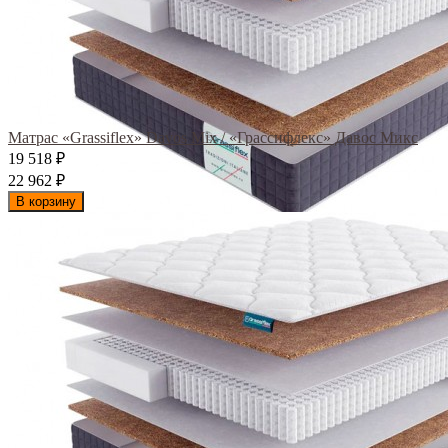
Матрас «Grassiflex» Davos Mix / «Грассифлекс» Давос Микс
19 518
₽
22 962
₽
В корзину