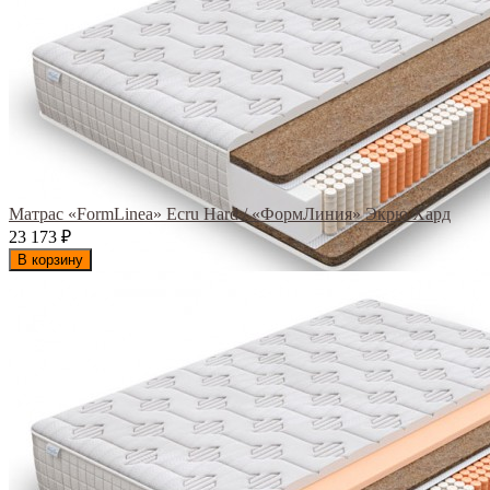
Матрас «FormLinea» Ecru Hard / «ФормЛиния» Экрю Хард
23 173
₽
В корзину