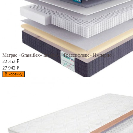
Матрас «Grassiflex» Imperio / «Грассифлекс» Империо
22 353
₽
27 942
₽
В корзину