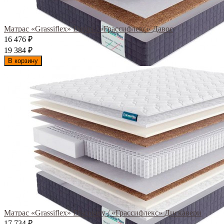
Матрас «Grassiflex» Davos / «Грассифлекс» Давос
16 476
₽
19 384
₽
В корзину
Матрас «Grassiflex» Discovery / «Грассифлекс» Дискавери
17 734
₽