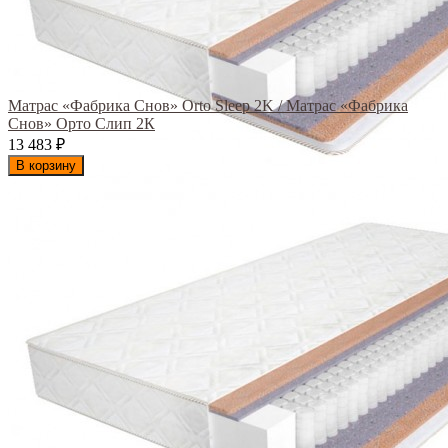
Матрас «Фабрика Снов» Orto Sleep 2K / Матрас «Фабрика
Снов» Орто Слип 2К
13 483
₽
В корзину