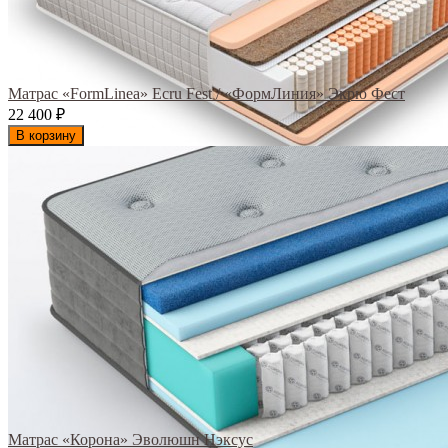
Матрас «FormLinea» Ecru Fest / «ФормЛиния» Экрю Фест
22 400
₽
В корзину
Матрас «Корона» Эволюшн Нэксус