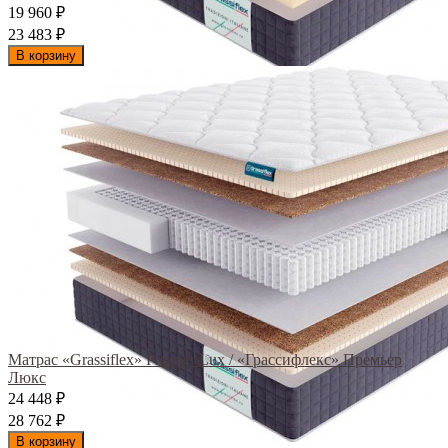
19 960
₽
23 483
₽
В корзину
Матрас «Grassiflex» Premier Lux / «Грассифлекс» Премьер
Люкс
24 448
₽
28 762
₽
В корзину