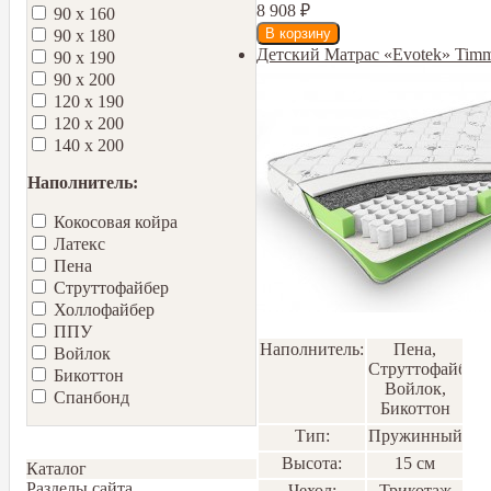
8 908
₽
90 х 160
90 х 180
Детский Матрас «Evotek» Timm
90 х 190
90 х 200
120 х 190
120 х 200
140 х 200
Наполнитель:
Кокосовая койра
Латекс
Пена
Струттофайбер
Холлофайбер
ППУ
Наполнитель:
Пена,
Войлок
Струттофайбер,
Бикоттон
Войлок,
Спанбонд
Бикоттон
Тип:
Пружинный
Высота:
15 см
Каталог
Разделы сайта
Чехол:
Трикотаж