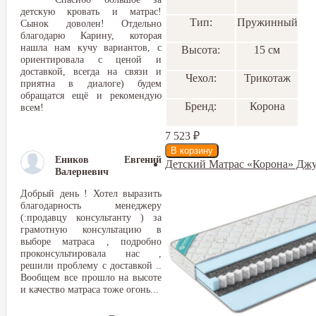
детскую кровать и матрас!
Тип:
Пружинный
Сынок доволен! Отдельно
благодарю Карину, которая
нашла нам кучу вариантов, с
Высота:
15 см
ориентировала с ценой и
доставкой, всегда на связи и
Чехол:
Трикотаж
приятна в диалоге) будем
обращатся ещё и рекомендую
Бренд:
Корона
всем!
7 523
₽
Еников Евгений
Детский Матрас «Корона» Джу
Валериевич
Добрый день ! Хотел выразить
благодарность менеджеру
(:продавцу консультанту ) за
грамотную консультацию в
выборе матраса , подробно
проконсультировала нас ,
решили проблему с доставкой ..
Вообщем все прошло на высоте
и качество матраса тоже огонь...