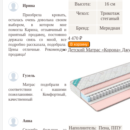
Высота:
16 см
Ирина
Чехол:
Трикотаж
Приобрела кровать,
стеганый
осталась очень довольна своим
выбором, в котором мне
Бренд:
Меридиан
помогла Карина, отзывчивый и
приятный продавец, постоянно
4 470
₽
держала связь со мной, все
подробно рассказала, подобрала.
Цены отличные. Рекомендую
Детский Матрас «Корона» Джу
продавца!
Гузель
Матрас подобрали в
соответствии с нашими
пожеланиями. Комфортный,
качественный
Анна
Наполнитель:
Пена, ППУ
Спасибо большое за