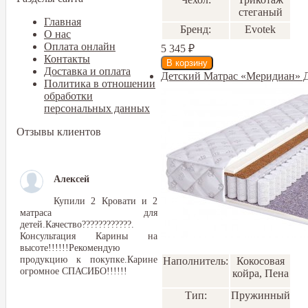
стеганый
Главная
Бренд:
Еvotek
О нас
Оплата онлайн
5 345
₽
Контакты
Доставка и оплата
Детский Матрас «Меридиан» 
Политика в отношении
обработки
персональных данных
Отзывы клиентов
Алексей
Купили 2 Кровати и 2
матраса для
детей.Качество????????????.
Консультация Карины на
высоте!!!!!!Рекомендую
продукцию к покупке.Карине
Наполнитель:
Кокосовая
огромное СПАСИБО!!!!!!
койра, Пена
Тип:
Пружинный