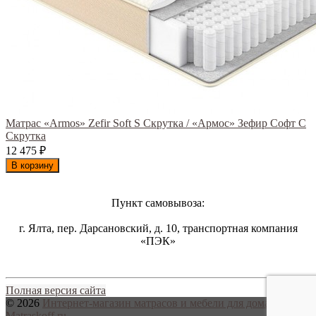
Матрас «Armos» Zefir Soft S Скрутка / «Армос» Зефир Софт С
Скрутка
12 475
₽
В корзину
Пункт самовывоза:
г. Ялта, пер. Дарсановский, д. 10, транспортная компания
«ПЭК»
Полная версия сайта
© 2026
Интернет-магазин матрасов и мебели для дома
Matraskoff.ru