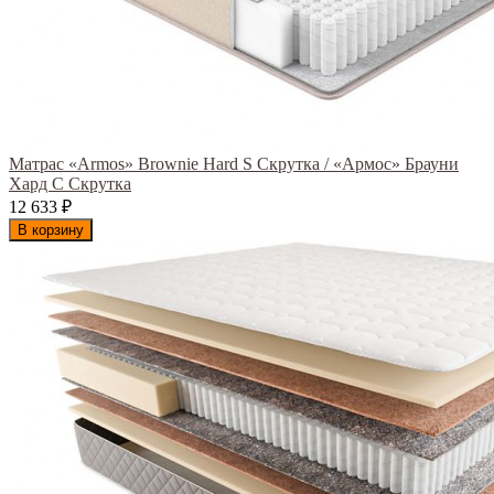
Матрас «Armos» Brownie Hard S Скрутка / «Армос» Брауни
Хард С Скрутка
12 633
₽
В корзину