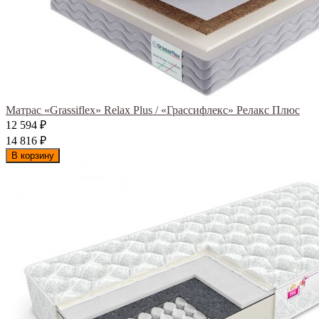
Матрас «Grassiflex» Relax Plus / «Грассифлекс» Релакс Плюс
12 594
₽
14 816
₽
В корзину