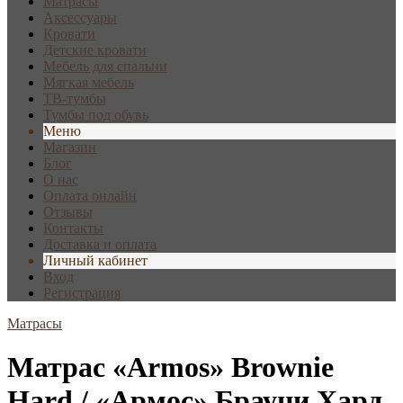
Матрасы
Аксессуары
Кровати
Детские кровати
Мебель для спальни
Мягкая мебель
ТВ-тумбы
Тумбы под обувь
Меню
Магазин
Блог
О нас
Оплата онлайн
Отзывы
Контакты
Доставка и оплата
Личный кабинет
Вход
Регистрация
Матрасы
Матрас «Armos» Brownie
Hard / «Армос» Брауни Хард